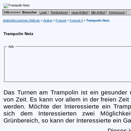
Willkommen:
Besucher
Login
|
Registrieren
|
neue Artikel
|
Alle Artikel
|
Impressum
|
ArtikelVerzeichnis 0AM.de
»
Artikel
»
Freizeit
»
Freizeit 4
»
Trampolin Netz
Trampolin Netz
Ads
Das Turnen am Trampolin ist ein gesunder 
von Zeit. Es kann vor allem in der freien Zeit
werden. Möchte der Interessierte ein Tramp
sich dem Interessierten zwei Möglichk
Grünbereich, so kann der Interessierte ein G
Dieses i