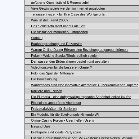
gefütterte Gummistiefel & Regenstiefel
Viele Gewinnspiele werden im Internet angeboten
Terrassenheizer - für Ihre Oase des Wohlgefühls
Was ist der Trend 2008?
Das Schlafsofa dient nachts als Bett
Die Vielfalt der möglichen Flirtoptionen
Sudoku
Buchbesprechung und Rezension
Warum Online Dating Börsen eine Beziehung aufpeppen können!
Poker - Welche Stacks/Blinds soll ich spielen
Den passenden Bilderrahmen basteln und gestalten
Videokonsolen für die besseren Gamer?
Polo, das Spiel der Millionäre
Die Poolreinigung
Wandtattoos sind eine innovative Alternative zu herkömmlichen Tapeten
Karriere und Freizeit
Die Plumeria - eine duftgewaltige tropische Schönheit online kaufen
Ein kleines amouröses Abenteuer
Freizeitaktivitäten für Senioren
Ein Modchip für die Spielkonsole Nintendo Wii
Online Casino Forum - User helfen Usern
Icewind Dale
Brettspiele sind ideale Partyspiele
Lustige Geburtstagsgrüße per SMS kostenlos verschicken, Vorlage