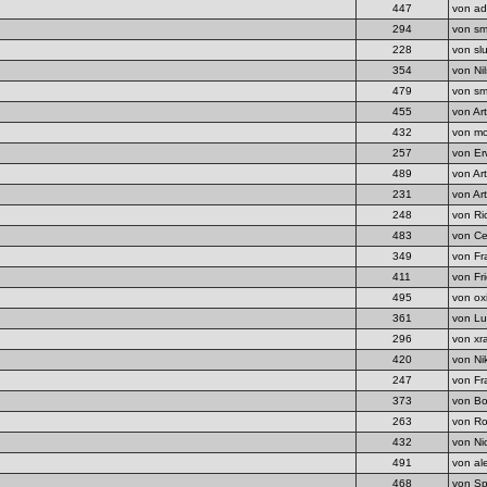
447
von ad
294
von sm
228
von sl
354
von Ni
479
von sm
455
von Ar
432
von mo
257
von Er
489
von Ar
231
von Ar
248
von Ri
483
von Ce
349
von Fr
411
von Fr
495
von ox
361
von Lu
296
von xr
420
von Ni
247
von Fr
373
von Bo
263
von Ro
432
von Ni
491
von al
468
von Sp