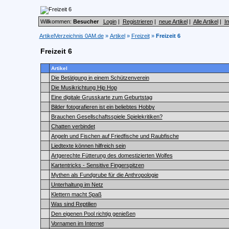
Willkommen:
Besucher
Login
|
Registrieren
|
neue Artikel
|
Alle Artikel
|
I
ArtikelVerzeichnis 0AM.de
»
Artikel
»
Freizeit
»
Freizeit 6
Freizeit 6
Artikel
Die Betätigung in einem Schützenverein
Die Musikrichtung Hip Hop
Eine digitale Grusskarte zum Geburtstag
Bilder fotografieren ist ein beliebtes Hobby
Brauchen Gesellschaftsspiele Spielekritiken?
Chatten verbindet
Angeln und Fischen auf Friedfische und Raubfische
Liedtexte können hilfreich sein
Artgerechte Fütterung des domestizierten Wolfes
Kartentricks - Sensitive Fingerspitzen
Mythen als Fundgrube für die Anthropologie
Unterhaltung im Netz
Klettern macht Spaß
Was sind Reptilien
Den eigenen Pool richtig genießen
Vornamen im Internet