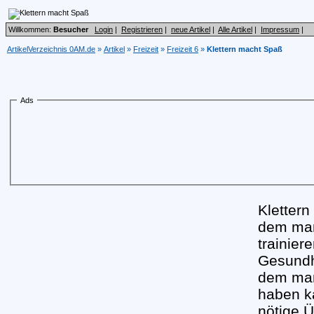
Willkommen:
Besucher
Login
|
Registrieren
|
neue Artikel
|
Alle Artikel
|
Impressum
|
ArtikelVerzeichnis 0AM.de
»
Artikel
»
Freizeit
»
Freizeit 6
»
Klettern macht Spaß
Ads
Klettern 
dem man 
trainier
Gesundhe
dem man
haben k
nötige 