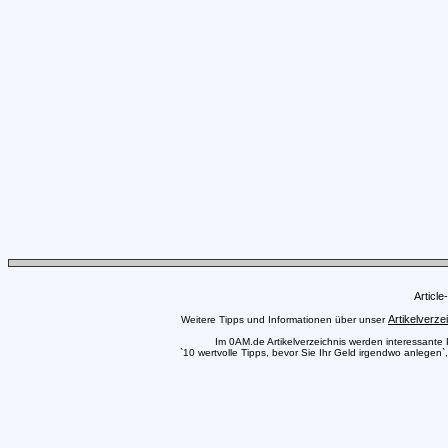
Articl
Artikelverze
Weitere Tipps und Informationen über unser
Im 0AM.de Artikelverzeichnis werden interessante Pr
`10 wertvolle Tipps, bevor Sie Ihr Geld irgendwo anlegen`