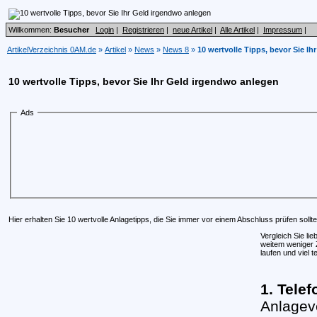
Willkommen:
Besucher
Login
|
Registrieren
|
neue Artikel
|
Alle Artikel
|
Impressum
|
ArtikelVerzeichnis 0AM.de
»
Artikel
»
News
»
News 8
»
10 wertvolle Tipps, bevor Sie I
10 wertvolle Tipps, bevor Sie Ihr Geld irgendwo anlegen
Ads
Hier erhalten Sie 10 wertvolle Anlagetipps, die Sie immer vor einem Abschluss prüfen sollte
Vergleich Sie li
weitem weniger Z
laufen und viel
1. Telef
Anlageve