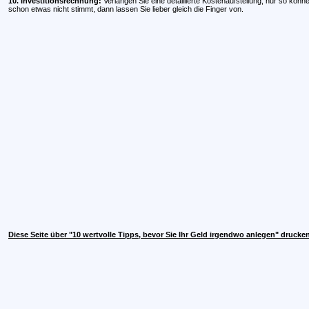
10. Investitionsrechnung:
Verlangen Sie eine detaillierte Kostenaufstellung, nur so könne
schon etwas nicht stimmt, dann lassen Sie lieber gleich die Finger von.
Diese Seite über "10 wertvolle Tipps, bevor Sie Ihr Geld irgendwo anlegen" drucke