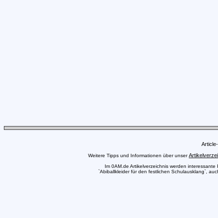
Articl
Artikelverze
Weitere Tipps und Informationen über unser
Im 0AM.de Artikelverzeichnis werden interessante Pr
`Abiballkleider für den festlichen Schulausklang`, au