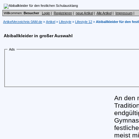
Willkommen:
Besucher
Login
|
Registrieren
|
neue Artikel
|
Alle Artikel
|
Impressum
|
ArtikelVerzeichnis 0AM.de
»
Artikel
»
Lifestyle
»
Lifestyle 12
»
Abiballkleider für den fes
Abiballkleider in großer Auswahl
Ads
An den m
Traditi
endgült
Gymnasi
festliche
meist mi