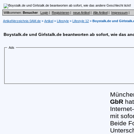
Willkommen:
Besucher
Login
|
Registrieren
|
neue Artikel
|
Alle Artikel
|
Impressum
|
ArtikelVerzeichnis 0AM.de
»
Artikel
»
Lifestyle
»
Lifestyle 12
»
Boystalk.de und Girlstalk.
Boystalk.de und Girlstalk.de beantworten ab sofort, wie das a
Ads
München
GbR
hat
Internet
mit sofo
Beide F
Untersc