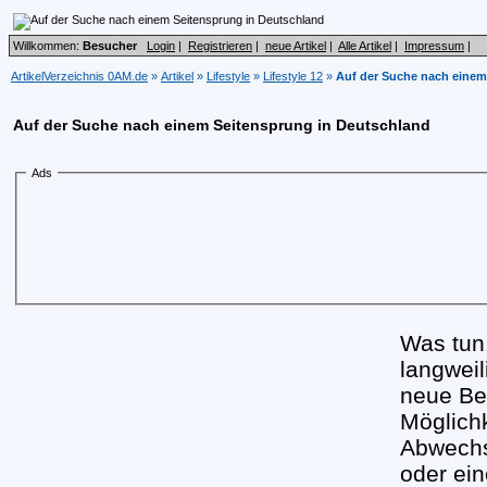
Willkommen:
Besucher
Login
|
Registrieren
|
neue Artikel
|
Alle Artikel
|
Impressum
|
ArtikelVerzeichnis 0AM.de
»
Artikel
»
Lifestyle
»
Lifestyle 12
»
Auf der Suche nach einem
Auf der Suche nach einem Seitensprung in Deutschland
Ads
Was tun
langweil
neue Be
Möglichk
Abwechs
oder ei