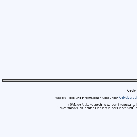
Articl
Artikelverze
Weitere Tipps und Informationen über unser
Im 0AM.de Artikelverzeichnis werden interessante Pr
`Leuchtspiegel- ein echtes Highlight in der Einrichtung`,