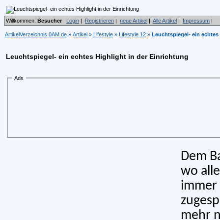
Willkommen:
Besucher
Login
|
Registrieren
|
neue Artikel
|
Alle Artikel
|
Impressum
|
ArtikelVerzeichnis 0AM.de
»
Artikel
»
Lifestyle
»
Lifestyle 12
»
Leuchtspiegel- ein echtes 
Leuchtspiegel- ein echtes Highlight in der Einrichtung
Ads
Dem Ba
wo all
immer
zugespr
mehr n