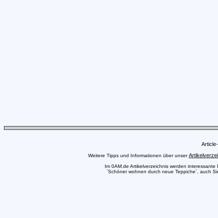
Articl
Artikelverze
Weitere Tipps und Informationen über unser
Im 0AM.de Artikelverzeichnis werden interessante Pr
`Schöner wohnen durch neue Teppiche`, auch Sie 