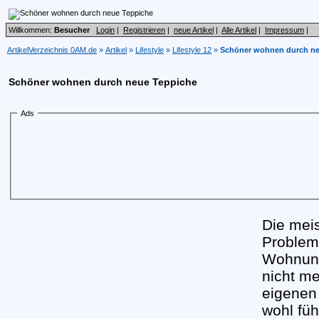
Willkommen:
Besucher
Login
|
Registrieren
|
neue Artikel
|
Alle Artikel
|
Impressum
|
ArtikelVerzeichnis 0AM.de
»
Artikel
»
Lifestyle
»
Lifestyle 12
»
Schöner wohnen durch ne
Schöner wohnen durch neue Teppiche
Ads
Die mei
Problem,
Wohnung
nicht me
eigenen 
wohl fü