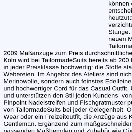
können 
entsche
heutzut
verzicht
Stange.
neuen M
Tailorma
2009 Maßanzüge zum Preis durchschnittliche
Köln
wird bei TailormadeSuits bereits ab 200 E
in jeder Preisklasse hochwertig: die Stoffe s
Webereien. Im Angebot des Ateliers sind nich
Merinowolle, sondern auch feinstes Edellein
und hochwertiger Cord für das Casual Outfit. 
und unterstützen den Stil jeden Kundens: vo
Pinpoint Nadelstreifen und Fischgratmuster
von TailormadeSuits bei jeder Gelegenheit. 
Wear oder ein Freizeitoutfit, die Anzüge aus
Gentleman. Ergänzend zum maßgeschneiderte
passenden Maßhemden und Zubehör wie Gürt