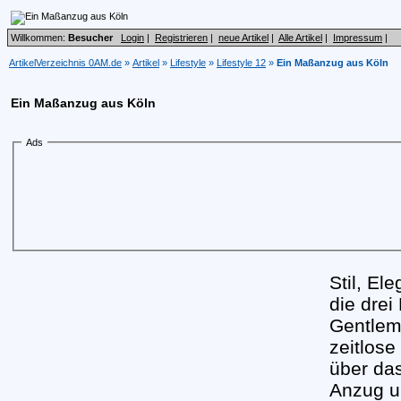
Willkommen:
Besucher
Login
|
Registrieren
|
neue Artikel
|
Alle Artikel
|
Impressum
|
ArtikelVerzeichnis 0AM.de
»
Artikel
»
Lifestyle
»
Lifestyle 12
»
Ein Maßanzug aus Köln
Ein Maßanzug aus Köln
Ads
Stil, El
die drei
Gentlem
zeitlos
über das
Anzug u