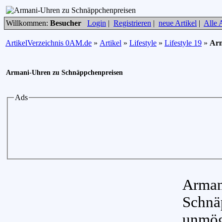
Willkommen:
Besucher
Login
|
Registrieren
|
neue Artikel
|
Alle A
ArtikelVerzeichnis 0AM.de
»
Artikel
»
Lifestyle
»
Lifestyle 19
»
Arm
Armani-Uhren zu Schnäppchenpreisen
Ads
Arman
Schnä
unmög