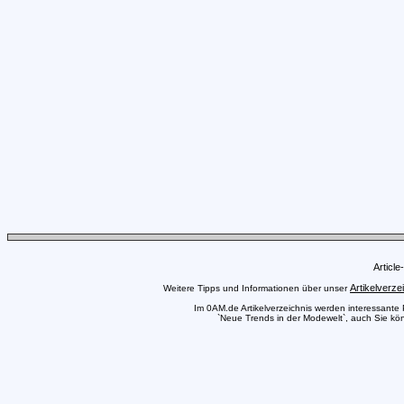
Articl
Artikelverze
Weitere Tipps und Informationen über unser
Im 0AM.de Artikelverzeichnis werden interessante Pr
`Neue Trends in der Modewelt`, auch Sie könn