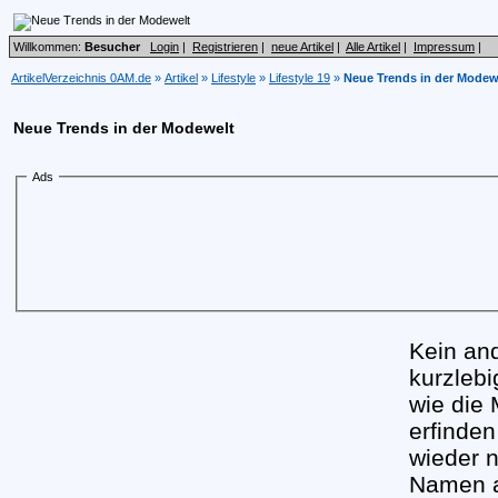
Willkommen:
Besucher
Login
|
Registrieren
|
neue Artikel
|
Alle Artikel
|
Impressum
|
ArtikelVerzeichnis 0AM.de
»
Artikel
»
Lifestyle
»
Lifestyle 19
»
Neue Trends in der Modew
Neue Trends in der Modewelt
Ads
Kein and
kurzlebi
wie die
erfinde
wieder n
Namen a