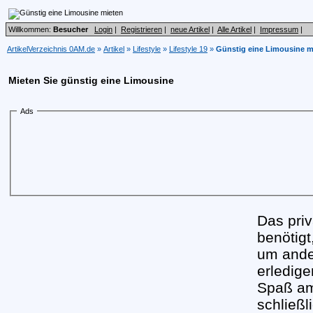
Willkommen:
Besucher
Login
|
Registrieren
|
neue Artikel
|
Alle Artikel
|
Impressum
|
ArtikelVerzeichnis 0AM.de
»
Artikel
»
Lifestyle
»
Lifestyle 19
»
Günstig eine Limousine m
Mieten Sie günstig eine Limousine
Ads
Das pri
benötig
um ande
erledige
Spaß am
schließl