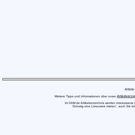
Articl
Artikelverze
Weitere Tipps und Informationen über unser
Im 0AM.de Artikelverzeichnis werden interessante Pr
`Günstig eine Limousine mieten`, auch Sie kön