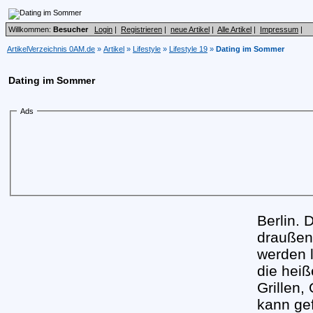
Willkommen:
Besucher
Login
|
Registrieren
|
neue Artikel
|
Alle Artikel
|
Impressum
|
ArtikelVerzeichnis 0AM.de
»
Artikel
»
Lifestyle
»
Lifestyle 19
»
Dating im Sommer
Dating im Sommer
Ads
Berlin. 
draußen
werden l
die heiß
Grillen,
kann gef