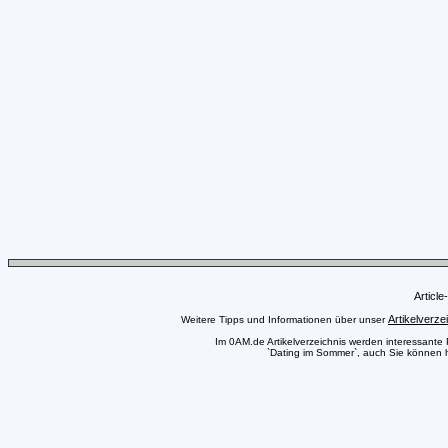
Articl
Artikelverze
Weitere Tipps und Informationen über unser
Im 0AM.de Artikelverzeichnis werden interessante Pr
`Dating im Sommer`, auch Sie können hi