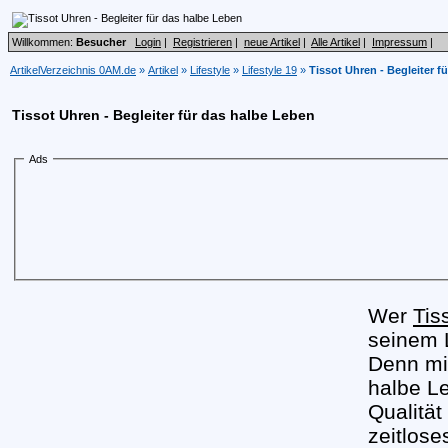
Willkommen:
Besucher
Login
|
Registrieren
|
neue Artikel
|
Alle Artikel
|
Impressum
|
ArtikelVerzeichnis 0AM.de
»
Artikel
»
Lifestyle
»
Lifestyle 19
»
Tissot Uhren - Begleiter f
Tissot Uhren - Begleiter für das halbe Leben
Ads
Wer
Tis
seinem 
Denn mit
halbe Le
Qualität
zeitlose