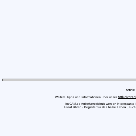
Articl
Artikelverze
Weitere Tipps und Informationen über unser
Im 0AM.de Artikelverzeichnis werden interessante Pr
`Tissot Uhren - Begleiter für das halbe Leben`, auch