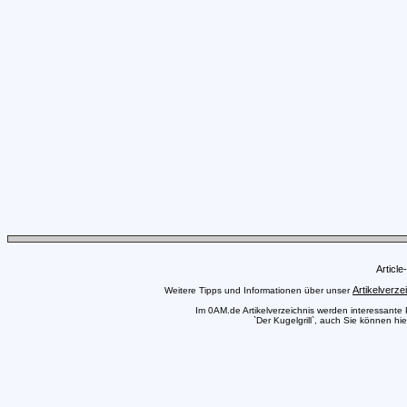
Articl
Artikelverze
Weitere Tipps und Informationen über unser
Im 0AM.de Artikelverzeichnis werden interessante Pr
`Der Kugelgrill`, auch Sie können hie