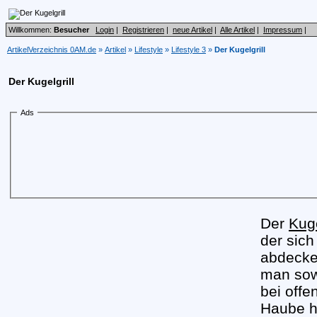
Willkommen:
Besucher
Login
|
Registrieren
|
neue Artikel
|
Alle Artikel
|
Impressum
|
ArtikelVerzeichnis 0AM.de
»
Artikel
»
Lifestyle
»
Lifestyle 3
»
Der Kugelgrill
Der Kugelgrill
Ads
Der
Kuge
der sich
abdecken
man sow
bei offe
Haube ha