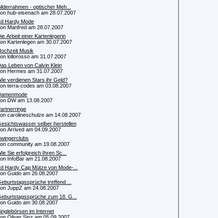
ilderrahmen - optischer Meh...
 hub-eisenach am 28.07.2007
d Hardy Mode
 Manfred am 28.07.2007
ie Arbeit einer Kartenlegerin
 Kartenlegen am 30.07.2007
ochzeit Musik
 lollorosso am 31.07.2007
as Leben von Calvin Klein
n Hermes am 31.07.2007
ie verdienen Stars ihr Geld?
 terra-codes am 03.08.2007
Damenmode
n DW am 13.08.2007
artnerringe
 carolineschulze am 14.08.2007
esichtswasser selber herstellen
 Arrived am 04.09.2007
wingerclubs
 community am 19.08.2007
ie Sie erfolgreich Ihren Sc...
 InfoBär am 21.08.2007
d Hardy Cap Mütze von Mode-...
 Guido am 26.08.2007
eburtstagssprüche treffend ...
 JuppZ am 24.08.2007
eburtstagssprüche zum 18. G...
 Guido am 30.08.2007
inglebörsen im Internet
 Oliver Sinz am 05.09.2007