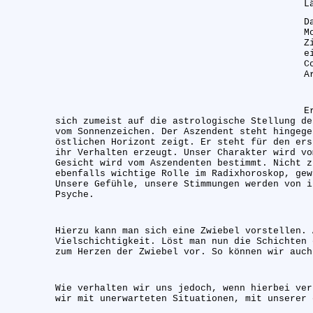
L
D
M
Z
e
C
A
E
sich zumeist auf die astrologische Stellung d
vom Sonnenzeichen. Der Aszendent steht hingege
östlichen Horizont zeigt. Er steht für den ers
ihr Verhalten erzeugt. Unser Charakter wird vo
Gesicht wird vom Aszendenten bestimmt. Nicht z
ebenfalls wichtige Rolle im Radixhoroskop, gew
Unsere Gefühle, unsere Stimmungen werden von i
Psyche.
Hierzu kann man sich eine Zwiebel vorstellen. 
Vielschichtigkeit. Löst man nun die Schichten 
zum Herzen der Zwiebel vor. So können wir auch
Wie verhalten wir uns jedoch, wenn hierbei ver
wir mit unerwarteten Situationen, mit unserer 