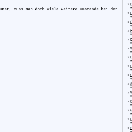
»
B
von
unst, muss man doch viele weitere Umstände bei der
»
E
von
»
D
von
»
H
von
»
D
vo
»
W
von
»
vo
»
P
von
»
G
von
»
S
von
»
W
von
»
E
von
»
G
von
»
G
von
»
S
von