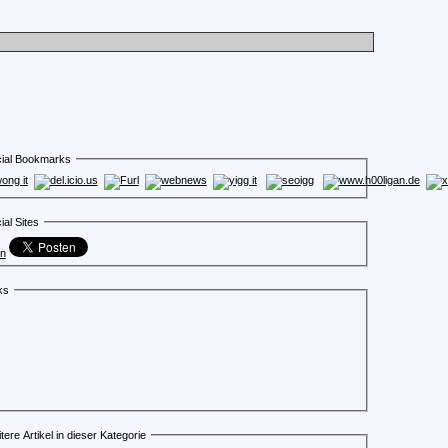
ial Bookmarks
ial Sites
en
ks
tere Artikel in dieser Kategorie