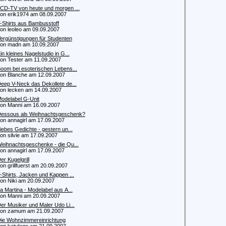
CD-TV von heute und morgen ...
 erik1974 am 08.09.2007
-Shirts aus Bambusstoff
 leoleo am 09.09.2007
ergünstigungen für Studenten
n madn am 10.09.2007
in kleines Nagelstudio in G...
 Tester am 11.09.2007
oom bei esoterischen Lebens...
 Blanche am 12.09.2007
eep V-Neck das Dekollete de...
 lecken am 14.09.2007
odelabel G-Unit
 Manni am 16.09.2007
essous als Weihnachtsgeschenk?
 annagirl am 17.09.2007
iebes Gedichte - gestern un...
 silvie am 17.09.2007
eihnachtsgeschenke - die Qu...
 annagirl am 17.09.2007
er Kugelgrill
 grillfuerst am 20.09.2007
-Shirts, Jacken und Kappen ...
 Niki am 20.09.2007
a Martina - Modelabel aus A...
 Manni am 20.09.2007
er Musiker und Maler Udo Li...
n zamum am 21.09.2007
ie Wohnzimmereinrichtung