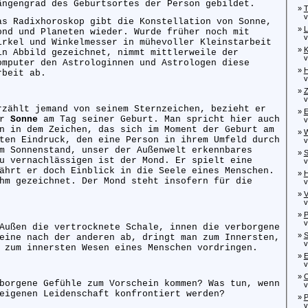
ängengrad des Geburtsortes der Person gebildet.
»
T
von
as Radixhoroskop gibt die Konstellation von Sonne,
»
L
ond und Planeten wieder. Wurde früher noch mit
von
irkel und Winkelmesser in mühevoller Kleinstarbeit
»
K
in Abbild gezeichnet, nimmt mittlerweile der
von
omputer den Astrologinnen und Astrologen diese
»
H
rbeit ab.
von
»
Z
von
rzählt jemand von seinem Sternzeichen, bezieht er
»
E
er
Sonne
am Tag seiner Geburt. Man spricht hier auch
von
n in dem Zeichen, das sich im Moment der Geburt am
»
W
ten Eindruck, den eine Person in ihrem Umfeld durch
von
m Sonnenstand, unser der Außenwelt erkennbares
»
S
u vernachlässigen ist der Mond. Er spielt eine
von
ährt er doch Einblick in die Seele eines Menschen.
»
H
hm gezeichnet. Der Mond steht insofern für die
von
»
V
von
»
P
von
Außen die vertrocknete Schale, innen die verborgene
»
S
eine nach der anderen ab, dringt man zum Innersten,
von
 zum innersten Wesen eines Menschen vordringen.
»
E
von
»
C
borgene Gefühle zum Vorschein kommen? Was tun, wenn
von
eigenen Leidenschaft konfrontiert werden?
»
P
von