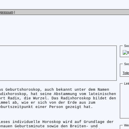
mpressum
|
Soc
Soc
Teil
Lin
as Geburtshoroskop, auch bekannt unter dem Namen
adixhoroskop, hat seine Abstammung vom lateinischen
ort Radix, die Wurzel. Das Radixhoroskop bildet den
immel ab, wie er sich von der Erde aus zum
eburtszeitpunkt einer Person gezeigt hat.
ieses individuelle Horoskop wird auf Grundlage der
Wei
enauen Geburtsminute sowie den Breiten- und