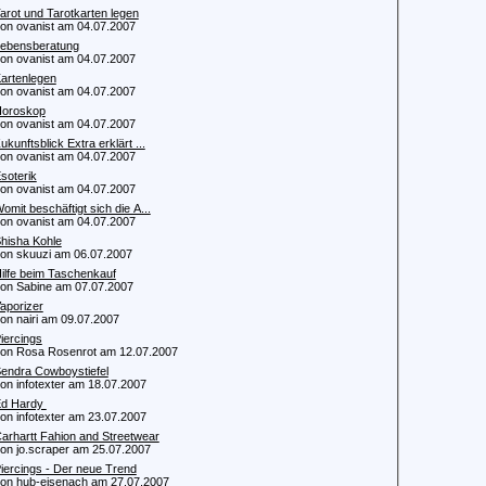
arot und Tarotkarten legen
 ovanist am 04.07.2007
ebensberatung
 ovanist am 04.07.2007
artenlegen
 ovanist am 04.07.2007
oroskop
 ovanist am 04.07.2007
ukunftsblick Extra erklärt ...
 ovanist am 04.07.2007
soterik
 ovanist am 04.07.2007
omit beschäftigt sich die A...
 ovanist am 04.07.2007
hisha Kohle
 skuuzi am 06.07.2007
ilfe beim Taschenkauf
 Sabine am 07.07.2007
aporizer
 nairi am 09.07.2007
iercings
 Rosa Rosenrot am 12.07.2007
endra Cowboystiefel
 infotexter am 18.07.2007
d Hardy
 infotexter am 23.07.2007
arhartt Fahion and Streetwear
 jo.scraper am 25.07.2007
iercings - Der neue Trend
 hub-eisenach am 27.07.2007