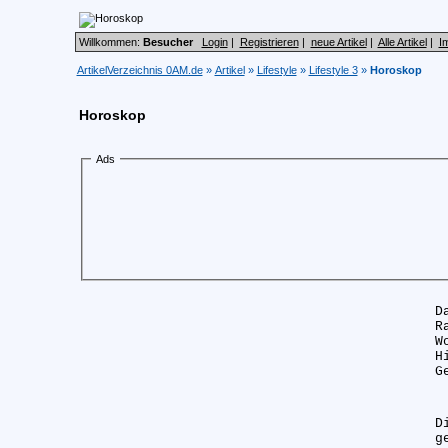
Willkommen:
Besucher
Login
|
Registrieren
|
neue Artikel
|
Alle Artikel
|
I
ArtikelVerzeichnis 0AM.de
»
Artikel
»
Lifestyle
»
Lifestyle 3
»
Horoskop
Horoskop
Ads
D
R
W
H
G
D
g