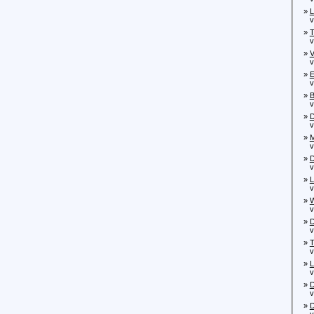
»
L
von
»
T
von
»
V
vo
»
E
von
»
B
von
»
D
von
»
M
von
»
D
von
»
L
von
»
W
von
»
D
von
»
T
von
»
L
von
»
D
vo
»
D