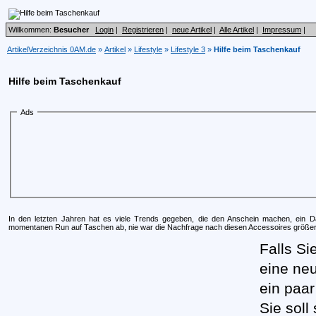
Willkommen:
Besucher
Login
|
Registrieren
|
neue Artikel
|
Alle Artikel
|
Impressum
|
ArtikelVerzeichnis 0AM.de
»
Artikel
»
Lifestyle
»
Lifestyle 3
»
Hilfe beim Taschenkauf
Hilfe beim Taschenkauf
Ads
In den letzten Jahren hat es viele Trends gegeben, die den Anschein machen, ein D
momentanen Run auf Taschen ab, nie war die Nachfrage nach diesen Accessoires größer
Falls Si
eine neu
ein paa
Sie soll