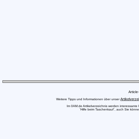
Articl
Artikelverze
Weitere Tipps und Informationen über unser
Im 0AM.de Artikelverzeichnis werden interessante Pr
`Hilfe beim Taschenkauf`, auch Sie können