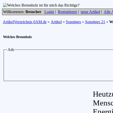
Willkommen:
Besucher
Login
|
Registrieren
|
neue Artikel
|
Alle A
ArtikelVerzeichnis 0AM.de
»
Artikel
»
Sonstiges
»
Sonstiges 21
»
We
Welches Brennholz
Ads
Heutz
Mensc
Energ