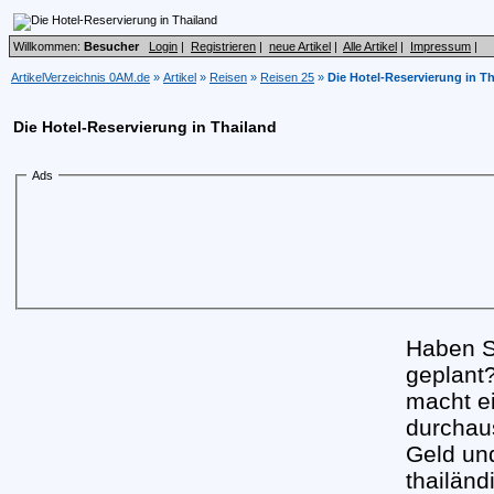
Willkommen:
Besucher
Login
|
Registrieren
|
neue Artikel
|
Alle Artikel
|
Impressum
|
ArtikelVerzeichnis 0AM.de
»
Artikel
»
Reisen
»
Reisen 25
»
Die Hotel-Reservierung in T
Die Hotel-Reservierung in Thailand
Ads
Haben S
geplant
macht ei
durchaus
Geld und
thailänd