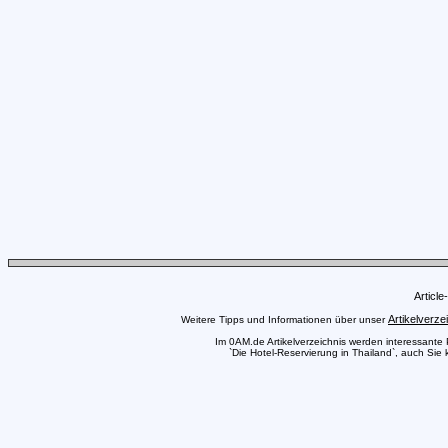
Articl
Artikelverze
Weitere Tipps und Informationen über unser
Im 0AM.de Artikelverzeichnis werden interessante Pr
`Die Hotel-Reservierung in Thailand`, auch Sie 