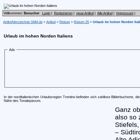
Willkommen:
Besucher
Login
|
Registrieren
|
neue Artikel
|
Alle Artikel
|
Impressum
|
ArtikelVerzeichnis 0AM.de
»
Artikel
»
Reisen
»
Reisen 25
»
Urlaub im hohen Norden Ital
Urlaub im hohen Norden Italiens
Ads
In der norditalienischen Urlaubsregion Trentino befinden sich zahllose Bilderbuchorte, di
Nähe des Tonalepasses.
Ganz ob
also so
Stiefels
– Südtir
Alto Adi