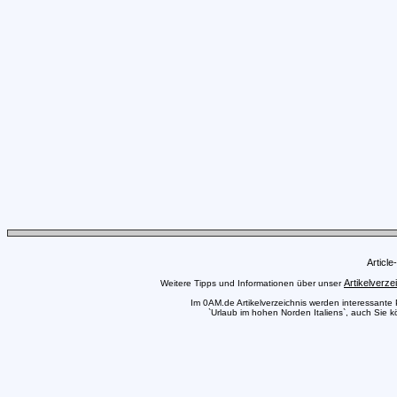
Articl
Artikelverze
Weitere Tipps und Informationen über unser
Im 0AM.de Artikelverzeichnis werden interessante Pr
`Urlaub im hohen Norden Italiens`, auch Sie k