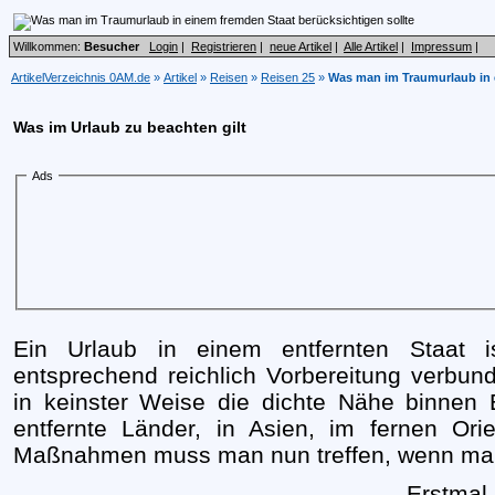
Willkommen:
Besucher
Login
|
Registrieren
|
neue Artikel
|
Alle Artikel
|
Impressum
|
ArtikelVerzeichnis 0AM.de
»
Artikel
»
Reisen
»
Reisen 25
»
Was man im Traumurlaub in e
Was im Urlaub zu beachten gilt
Ads
Ein Urlaub in einem entfernten Staat 
entsprechend reichlich Vorbereitung verbund
in keinster Weise die dichte Nähe binnen 
entfernte Länder, in Asien, im fernen Or
Maßnahmen muss man nun treffen, wenn man 
Erstmal 