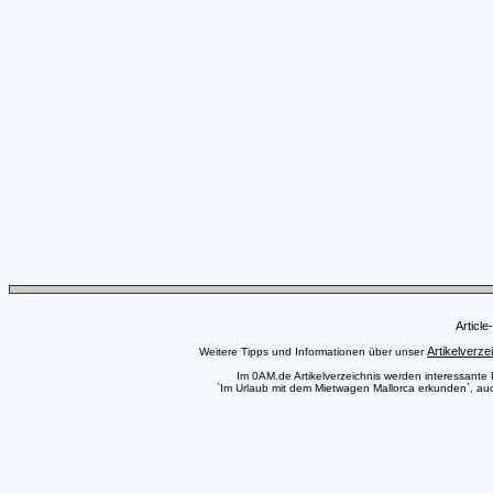
Articl
Artikelverze
Weitere Tipps und Informationen über unser
Im 0AM.de Artikelverzeichnis werden interessante Pr
`Im Urlaub mit dem Mietwagen Mallorca erkunden`, auch