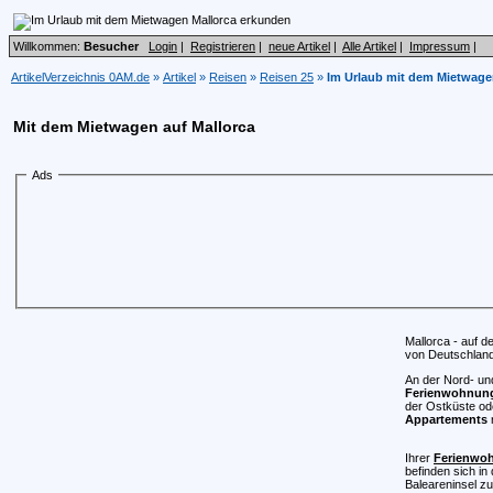
Willkommen:
Besucher
Login
|
Registrieren
|
neue Artikel
|
Alle Artikel
|
Impressum
|
ArtikelVerzeichnis 0AM.de
»
Artikel
»
Reisen
»
Reisen 25
»
Im Urlaub mit dem Mietwage
Mit dem Mietwagen auf Mallorca
Ads
Mallorca - auf d
von Deutschland e
An der Nord- un
Ferienwohnun
der Ostküste od
Appartements
r
Ihrer
Ferienwoh
befinden sich in
Baleareninsel zu