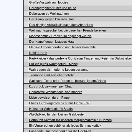
Große Auswahl an Hoodies
Chronographen früher und heute
Dekoration zu Weihnachten
Der Kampf gegen krauses Haar
Das richtige Abiballkleid nach dem Abschluss
Weihnachtsgeschenke, die dauerhaft Freude bereiten
Modeschmuck Creolen so angesagt wie nie
Der Kampf gegen krauses Haar
Mediale Lebensberatung und Jenseitskontakte
Noble Uhren
Partykleider - das perfekte Outfit zum Tanzen und Feiern in Diskotheke
Für ein gutes Raumgefühl - Möbel
Wahrsagen als moderne Lebensberatung
Trauringe sind seit jeher beliebt
Satirische Texte oder Reden zu beinahe jedem Anlass
Ex zurück gewinnen per Chat
Dekorative Wandtattoos sind modern
Liebe beweisen durch Ringe
Etwas Extravagantes nicht nur für die Frau
Hübscher Schmuck mit Beads
Abi-Ballkleid für den kleinen Geldbeutel
Perfekten Komfort mit unseren Morgenmänteln für Damen
Ein Versprechen schöner als jedes Schmuckstück
Passende Gastgeschenke für die Hochzeit