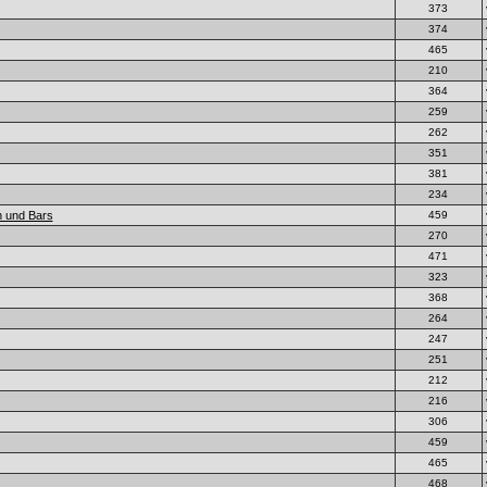
373
374
465
210
364
259
262
351
381
234
n und Bars
459
270
471
323
368
264
247
251
212
216
306
459
465
468