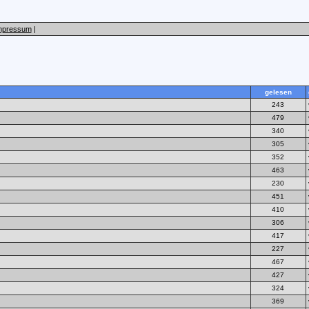
mpressum
|
gelesen
243
479
340
305
352
463
230
451
410
306
417
227
467
427
324
369