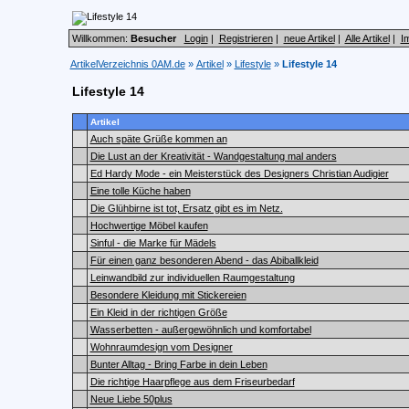
Willkommen:
Besucher
Login
|
Registrieren
|
neue Artikel
|
Alle Artikel
|
I
ArtikelVerzeichnis 0AM.de
»
Artikel
»
Lifestyle
»
Lifestyle 14
Lifestyle 14
Artikel
Auch späte Grüße kommen an
Die Lust an der Kreativität - Wandgestaltung mal anders
Ed Hardy Mode - ein Meisterstück des Designers Christian Audigier
Eine tolle Küche haben
Die Glühbirne ist tot, Ersatz gibt es im Netz.
Hochwertige Möbel kaufen
Sinful - die Marke für Mädels
Für einen ganz besonderen Abend - das Abiballkleid
Leinwandbild zur individuellen Raumgestaltung
Besondere Kleidung mit Stickereien
Ein Kleid in der richtigen Größe
Wasserbetten - außergewöhnlich und komfortabel
Wohnraumdesign vom Designer
Bunter Alltag - Bring Farbe in dein Leben
Die richtige Haarpflege aus dem Friseurbedarf
Neue Liebe 50plus