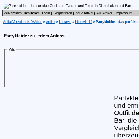
Willkommen:
Besucher
Login
|
Registrieren
|
neue Artikel
|
Alle Artikel
|
Impressum
|
ArtikelVerzeichnis 0AM.de
»
Artikel
»
Lifestyle
»
Lifestyle 14
»
Partykleider - das perfek
Partykleider zu jedem Anlass
Ads
Partykle
und erm
Outfit d
Bar, die
Vergleic
überzeug