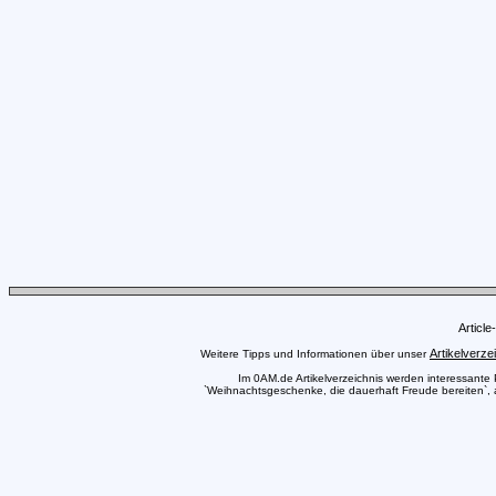
Articl
Artikelverze
Weitere Tipps und Informationen über unser
Im 0AM.de Artikelverzeichnis werden interessante Pr
`Weihnachtsgeschenke, die dauerhaft Freude bereiten`, a