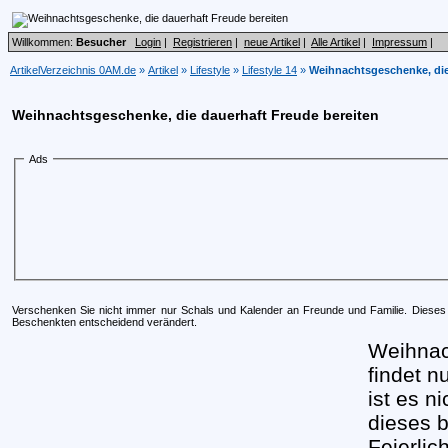
Willkommen:
Besucher
Login
|
Registrieren
|
neue Artikel
|
Alle Artikel
|
Impressum
|
ArtikelVerzeichnis 0AM.de
»
Artikel
»
Lifestyle
»
Lifestyle 14
»
Weihnachtsgeschenke, die
Weihnachtsgeschenke, die dauerhaft Freude bereiten
Ads
Verschenken Sie nicht immer nur Schals und Kalender an Freunde und Familie. Diese
Beschenkten entscheidend verändert.
Weihnach
findet n
ist es n
dieses b
Feierli