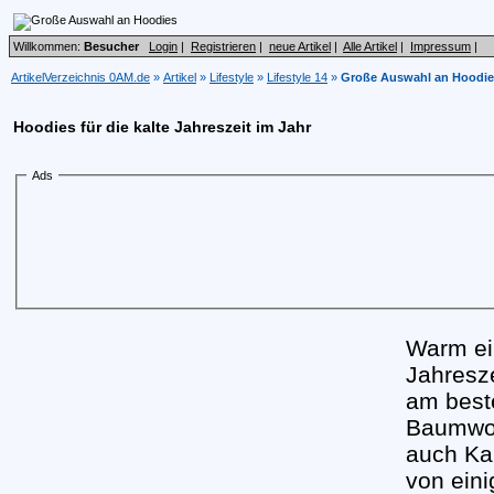
Willkommen:
Besucher
Login
|
Registrieren
|
neue Artikel
|
Alle Artikel
|
Impressum
|
ArtikelVerzeichnis 0AM.de
»
Artikel
»
Lifestyle
»
Lifestyle 14
»
Große Auswahl an Hoodie
Hoodies für die kalte Jahreszeit im Jahr
Ads
Warm ei
Jahresz
am best
Baumwo
auch Ka
von eini