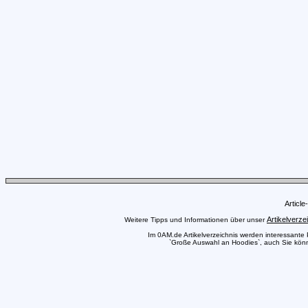
Articl
Artikelverze
Weitere Tipps und Informationen über unser
Im 0AM.de Artikelverzeichnis werden interessante Pr
`Große Auswahl an Hoodies`, auch Sie könne