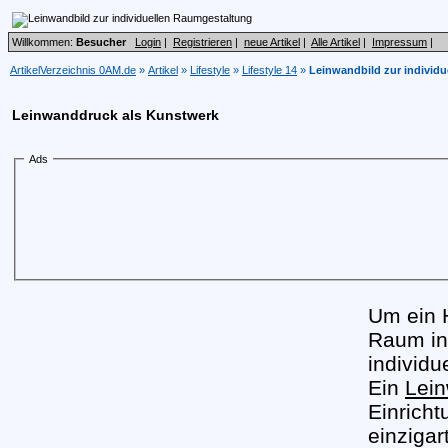
Willkommen:
Besucher
Login
|
Registrieren
|
neue Artikel
|
Alle Artikel
|
Impressum
|
ArtikelVerzeichnis 0AM.de
»
Artikel
»
Lifestyle
»
Lifestyle 14
»
Leinwandbild zur individ
Leinwanddruck als Kunstwerk
Ads
Um ein 
Raum ind
individu
Ein
Lein
Einrich
einziga