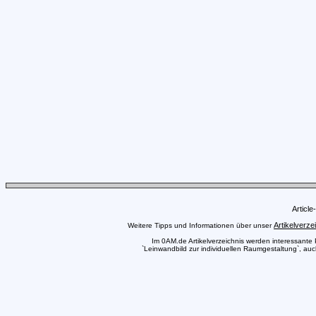
Articl
Artikelverze
Weitere Tipps und Informationen über unser
Im 0AM.de Artikelverzeichnis werden interessante Pr
`Leinwandbild zur individuellen Raumgestaltung`, auch