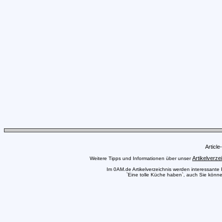
Articl
Artikelverze
Weitere Tipps und Informationen über unser
Im 0AM.de Artikelverzeichnis werden interessante Pr
`Eine tolle Küche haben`, auch Sie können