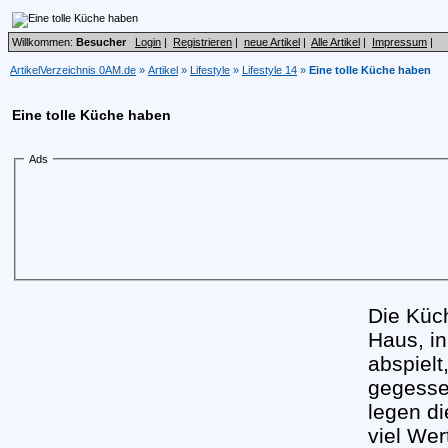
Willkommen:
Besucher
Login
|
Registrieren
|
neue Artikel
|
Alle Artikel
|
Impressum
|
ArtikelVerzeichnis 0AM.de
»
Artikel
»
Lifestyle
»
Lifestyle 14
»
Eine tolle Küche haben
Eine tolle Küche haben
Ads
Die Küc
Haus, i
abspielt
gegesse
legen d
viel Wer