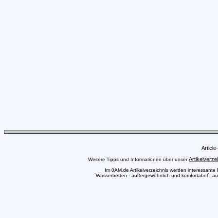
Articl
Artikelverze
Weitere Tipps und Informationen über unser
Im 0AM.de Artikelverzeichnis werden interessante Pr
`Wasserbetten - außergewöhnlich und komfortabel`, auc