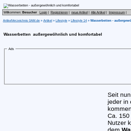
Willkommen:
Besucher
Login
|
Registrieren
|
neue Artikel
|
Alle Artikel
|
Impressum
|
ArtikelVerzeichnis 0AM.de
»
Artikel
»
Lifestyle
»
Lifestyle 14
»
Wasserbetten - außergewö
Wasserbetten  außergewöhnlich und komfortabel
Ads
Seit nu
jeder i
kommen.
Ca. 150 
Nutzer k
dem
Wa