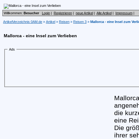
Willkommen:
Besucher
Login
|
Registrieren
|
neue Artikel
|
Alle Artikel
|
Impressum
|
ArtikelVerzeichnis 0AM.de
»
Artikel
»
Reisen
»
Reisen 3
»
Mallorca - eine Insel zum Verl
Mallorca - eine Insel zum Verlieben
Ads
Mallorca
angeneh
die kurz
eine Rei
Die größ
ihrer s