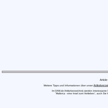
Articl
Artikelverze
Weitere Tipps und Informationen über unser
Im 0AM.de Artikelverzeichnis werden interessante Pr
`Mallorca - eine Insel zum Verlieben`, auch Sie