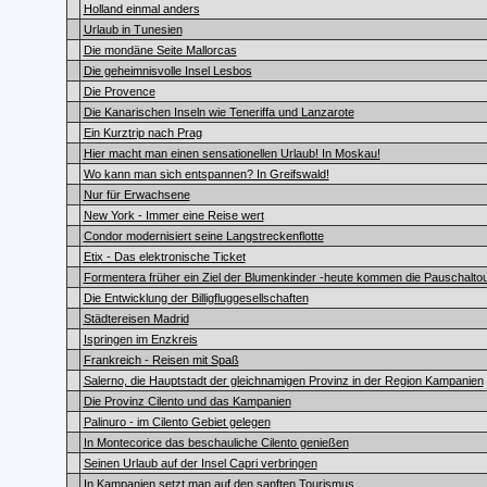
Holland einmal anders
Urlaub in Tunesien
Die mondäne Seite Mallorcas
Die geheimnisvolle Insel Lesbos
Die Provence
Die Kanarischen Inseln wie Teneriffa und Lanzarote
Ein Kurztrip nach Prag
Hier macht man einen sensationellen Urlaub! In Moskau!
Wo kann man sich entspannen? In Greifswald!
Nur für Erwachsene
New York - Immer eine Reise wert
Condor modernisiert seine Langstreckenflotte
Etix - Das elektronische Ticket
Formentera früher ein Ziel der Blumenkinder -heute kommen die Pauschaltou
Die Entwicklung der Billigfluggesellschaften
Städtereisen Madrid
Ispringen im Enzkreis
Frankreich - Reisen mit Spaß
Salerno, die Hauptstadt der gleichnamigen Provinz in der Region Kampanien
Die Provinz Cilento und das Kampanien
Palinuro - im Cilento Gebiet gelegen
In Montecorice das beschauliche Cilento genießen
Seinen Urlaub auf der Insel Capri verbringen
In Kampanien setzt man auf den sanften Tourismus