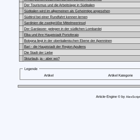
Der Tourismus und die Arbeitslage in Süditalien
Süditalien wird im allgemeinen als Geheimtipp angesehen
Südtirol bei einer Rundfahrt kennen lernen
Sardinien die zweitgrößte Mittelmeerinsel
Der Gardasee- gelegen in der südlichen Lombardei
Elba und ihre Hauptstadt Portoferaio
Bologna liegt in der oberitalienischen Ebene der Apenninen
Bari - die Hauptstadt der Region Apuliens
Die Stadt der Liebe
Skiurlaub, ja - aber wo?
Legende
Artikel
Artikel Kategorie
Article-Engine © by
AlexScrip