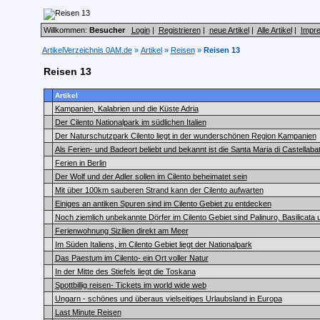
Willkommen:
Besucher
Login
|
Registrieren
|
neue Artikel
|
Alle Artikel
|
Impr
ArtikelVerzeichnis 0AM.de
»
Artikel
»
Reisen
»
Reisen 13
Reisen 13
Artikel
Kampanien, Kalabrien und die Küste Adria
Der Cilento Nationalpark im südlichen Italien
Der Naturschutzpark Cilento liegt in der wunderschönen Region Kampanien
Als Ferien- und Badeort beliebt und bekannt ist die Santa Maria di Castellaba
Ferien in Berlin
Der Wolf und der Adler sollen im Cilento beheimatet sein
Mit über 100km sauberen Strand kann der Cilento aufwarten
Einiges an antiken Spuren sind im Cilento Gebiet zu entdecken
Noch ziemlich unbekannte Dörfer im Cilento Gebiet sind Palinuro, Basilicata 
Ferienwohnung Sizilien direkt am Meer
Im Süden Italiens, im Cilento Gebiet liegt der Nationalpark
Das Paestum im Cilento- ein Ort voller Natur
In der Mitte des Stiefels liegt die Toskana
Spottbillig reisen- Tickets im world wide web
Ungarn - schönes und überaus vielseitiges Urlaubsland in Europa
Last Minute Reisen