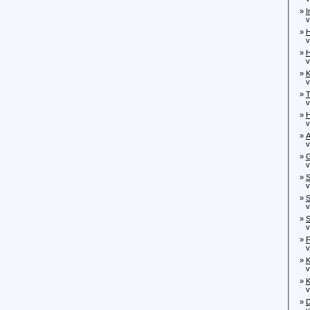
»
I
von
»
H
vo
»
H
vo
»
K
von
»
T
von
»
H
von
»
A
von
»
G
von
»
S
von
»
S
von
»
S
von
»
F
von
»
K
von
»
K
von
»
D