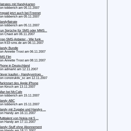
latrates mit Handykarten
 tobberich am 05.11.2007
repaid jetzt auch bei Freenet
 tobberich am 05.11.2007
andyflatrate
 tobberich am 05.11.2007
un Sprüche für SMS oder MMS...
 Chaot am 06.11.2007
ree-SMS-Anbieter - Wie funk...
 fr33-sms.de am 06.11.2007
andy Bundle
 Annette Trost am 06.11.2007
MS Flirt
 Annette Trost am 08.11.2007
Phone in Deutschland
 admarkt am 12.11.2007
lever kaufen - Handyvertrag...
 construktiv_sc am 12.11.2007
arktstart des Apple iPhone
 Kirsch am 13.11.2007
lan bei McCafe
 tobberich am 15.11.2007
Handy ABC
 tobberich am 15.11.2007
andy mit Zugabe und Handys ...
n Handy am 16.11.2007
ultitalent von Nokia mit 5 ...
n Handy am 17.11.2007
andy-Stuff ohne Abonnement
n Handy am 18.11.2007