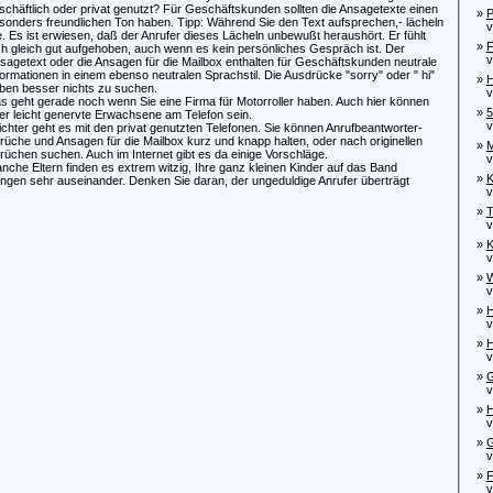
schäftlich oder privat genutzt? Für Geschäftskunden sollten die Ansagetexte einen
»
P
sonders freundlichen Ton haben. Tipp: Während Sie den Text aufsprechen,- lächeln
von
e. Es ist erwiesen, daß der Anrufer dieses Lächeln unbewußt heraushört. Er fühlt
»
ch gleich gut aufgehoben, auch wenn es kein persönliches Gespräch ist. Der
von
sagetext oder die Ansagen für die Mailbox enthalten für Geschäftskunden neutrale
formationen in einem ebenso neutralen Sprachstil. Die Ausdrücke "sorry" oder " hi"
»
H
ben besser nichts zu suchen.
von
s geht gerade noch wenn Sie eine Firma für Motorroller haben. Auch hier können
»
5
er leicht genervte Erwachsene am Telefon sein.
von
ichter geht es mit den privat genutzten Telefonen. Sie können Anrufbeantworter-
rüche und Ansagen für die Mailbox kurz und knapp halten, oder nach originellen
»
M
rüchen suchen. Auch im Internet gibt es da einige Vorschläge.
von
nche Eltern finden es extrem witzig, Ihre ganz kleinen Kinder auf das Band
»
K
ngen sehr auseinander. Denken Sie daran, der ungeduldige Anrufer überträgt
von
»
T
von
»
K
von
»
W
vo
»
H
von
»
H
von
»
G
von
»
H
von
»
G
von
»
F
von