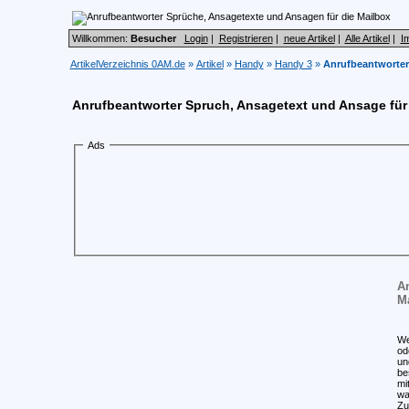
Willkommen:
Besucher
Login
|
Registrieren
|
neue Artikel
|
Alle Artikel
|
I
ArtikelVerzeichnis 0AM.de
»
Artikel
»
Handy
»
Handy 3
»
Anrufbeantworter
Anrufbeantworter Spruch, Ansagetext und Ansage für
Ads
An
M
We
od
un
be
mi
wa
Zu