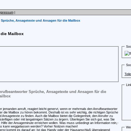
mpressum
|
 Sprüche, Ansagetexte und Ansagen für die Mailbox
 die Mailbox
Soc
Soc
Teil
Lin
rufbeantworter Sprüche, Ansagetexte und Ansagen für die
ailbox
r jemanden anruft, reagiert leicht genervt, wenn er mehrmals den Anrufbeantworter
er die Mailbox zu hören bekommt. Deshalb ist es sehr wichtig, die richtigen Sprüche
d Ansagetexte zu finden. Auch die Mailbox bietet die Gelegenheit, den Anrufer zu
sänftigen oder mit langatmigen Sätzen zu ärgern. Überlegen Sie sich gut, was Sie
t Hilfe der Ansageminute erreichen wollen. Was muss unbedingt an Information rein,-
s kann weggelassen werden? Vorher Notizen machen!
Wei
erst kommt es darauf an: Ist das Handy oder der Hausanschluß überwiegend