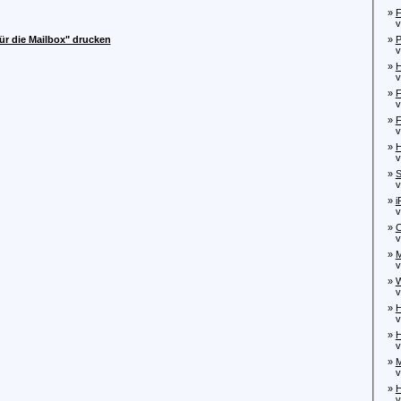
»
F
von
»
P
ür die Mailbox" drucken
von
»
H
von
»
F
von
»
F
von
»
H
von
»
S
von
»
i
von
»
C
von
»
M
von
»
W
von
»
von
»
H
vo
»
M
vo
»
H
vo