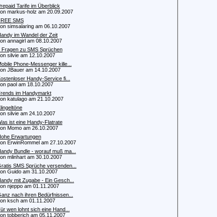
repaid Tarife im Überblick
 markus-holz am 20.09.2007
FREE SMS
 simsalaring am 06.10.2007
andy im Wandel der Zeit
 annagirl am 08.10.2007
 Fragen zu SMS Sprüchen
 silvie am 12.10.2007
obile Phone-Messenger kille...
 JBauer am 14.10.2007
ostenloser Handy-Service fi...
 paol am 18.10.2007
rends im Handymarkt
 katulago am 21.10.2007
lingeltöne
 silvie am 24.10.2007
as ist eine Handy-Flatrate
n Momo am 26.10.2007
ohe Erwartungen
 ErwinRommel am 27.10.2007
andy Bundle - worauf muß ma...
 mlinhart am 30.10.2007
ratis SMS Sprüche versenden...
 Guido am 31.10.2007
andy mit Zugabe - Ein Gesch...
 njeppo am 01.11.2007
anz nach ihren Bedürfnissen...
 ksch am 01.11.2007
ür wen lohnt sich eine Hand...
 tobberich am 05.11.2007