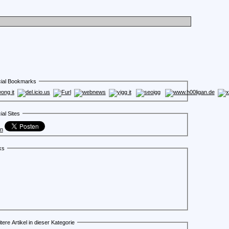
ial Bookmarks
ial Sites
en
ks
tere Artikel in dieser Kategorie