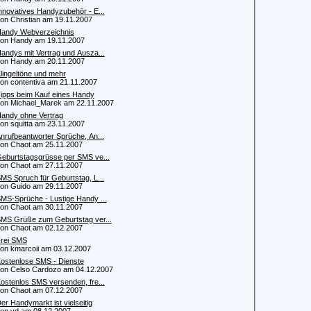
nnovatives Handyzubehör - E...
 Christian am 19.11.2007
andy Webverzeichnis
n Handy am 19.11.2007
andys mit Vertrag und Ausza...
n Handy am 20.11.2007
lingeltöne und mehr
 contentiva am 21.11.2007
ipps beim Kauf eines Handy
 Michael_Marek am 22.11.2007
andy ohne Vertrag
 squitta am 23.11.2007
nrufbeantworter Sprüche, An...
 Chaot am 25.11.2007
eburtstagsgrüsse per SMS ve...
 Chaot am 27.11.2007
MS Spruch für Geburtstag, L...
 Guido am 29.11.2007
MS-Sprüche - Lustige Handy ...
 Chaot am 30.11.2007
MS Grüße zum Geburtstag ver...
 Chaot am 02.12.2007
rei SMS
 kmarcoii am 03.12.2007
ostenlose SMS - Dienste
 Celso Cardozo am 04.12.2007
ostenlos SMS versenden, fre...
 Chaot am 07.12.2007
er Handymarkt ist vielseitig