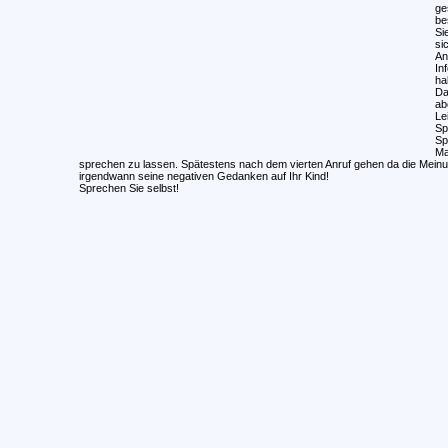
ge
be
Si
si
An
In
ha
Da
ab
Le
Sp
Sp
Ma
sprechen zu lassen. Spätestens nach dem vierten Anruf gehen da die Meinu
irgendwann seine negativen Gedanken auf Ihr Kind!
Sprechen Sie selbst!