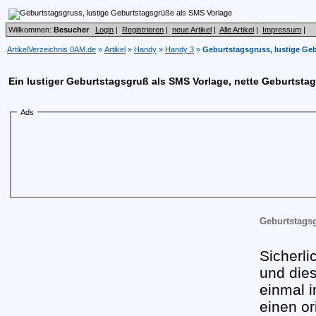
Willkommen:
Besucher
Login
|
Registrieren
|
neue Artikel
|
Alle Artikel
|
Impressum
|
ArtikelVerzeichnis 0AM.de
»
Artikel
»
Handy
»
Handy 3
»
Geburtstagsgruss, lustige Ge
Ein lustiger Geburtstagsgruß als SMS Vorlage, nette Geburtst
Ads
Geburtstags
Sicherl
und die
einmal i
einen or