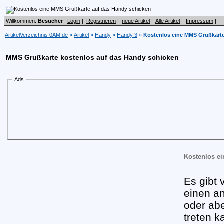
Willkommen:
Besucher
Login
|
Registrieren
|
neue Artikel
|
Alle Artikel
|
Impressum
|
ArtikelVerzeichnis 0AM.de
»
Artikel
»
Handy
»
Handy 3
»
Kostenlos eine MMS Grußkarte
MMS Grußkarte kostenlos auf das Handy schicken
Ads
Kostenlos e
Es gibt 
einen a
oder abe
treten k