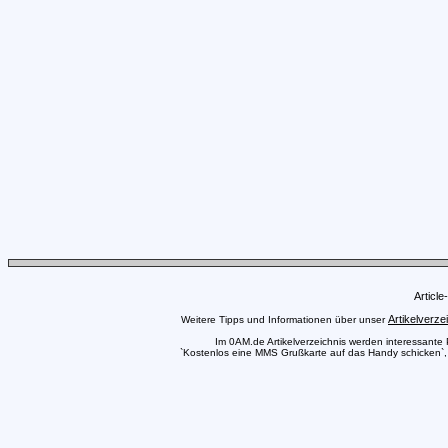
Articl
Artikelverze
Weitere Tipps und Informationen über unser
Im 0AM.de Artikelverzeichnis werden interessante Pr
`Kostenlos eine MMS Grußkarte auf das Handy schicken`, a