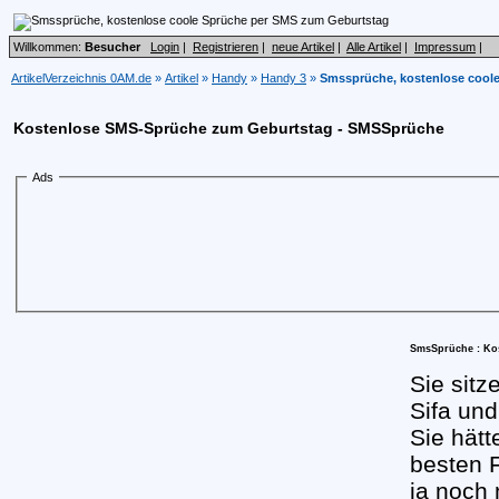
Willkommen:
Besucher
Login
|
Registrieren
|
neue Artikel
|
Alle Artikel
|
Impressum
|
ArtikelVerzeichnis 0AM.de
»
Artikel
»
Handy
»
Handy 3
»
Smssprüche, kostenlose cool
Kostenlose SMS-Sprüche zum Geburtstag - SMSSprüche
Ads
SmsSprüche : Ko
Sie sitz
Sifa und
Sie hätt
besten F
ja noch 