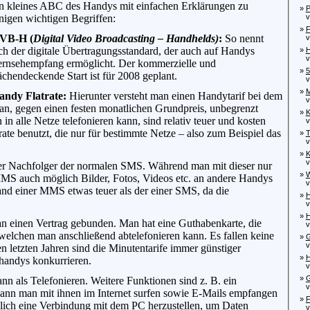
in kleines ABC des Handys mit einfachen Erklärungen zu
»
P
nigen wichtigen Begriffen:
von
»
VB-H (
Digital Video Broadcasting – Handhelds)
:
So nennt
von
ch der digitale Übertragungsstandard, der auch auf Handys
»
H
von
ernsehempfang ermöglicht. Der kommerzielle und
»
5
ächendeckende Start ist für 2008 geplant.
von
»
M
andy Flatrate:
Hierunter versteht man einen Handytarif bei dem
von
n, gegen einen festen monatlichen Grundpreis, unbegrenzt
»
K
in alle Netze telefonieren kann, sind relativ teuer und kosten
von
ate benutzt, die nur für bestimmte Netze – also zum Beispiel das
»
T
von
»
K
von
der Nachfolger der normalen SMS. Während man mit dieser nur
»
W
 MMS auch möglich Bilder, Fotos, Videos etc. an andere Handys
vo
and einer MMS etwas teuer als der einer SMS, da die
»
H
von
»
H
an einen Vertrag gebunden. Man hat eine Guthabenkarte, die
von
elchen man anschließend abtelefonieren kann. Es fallen keine
»
G
von
n letzten Jahren sind die Minutentarife immer günstiger
»
H
handys konkurrieren.
von
»
G
n als Telefonieren. Weitere Funktionen sind z. B. ein
von
kann man mit ihnen im Internet surfen sowie E-Mails empfangen
»
F
glich eine Verbindung mit dem PC herzustellen, um Daten
von