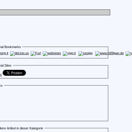
ial Bookmarks
ial Sites
en
ks
tere Artikel in dieser Kategorie