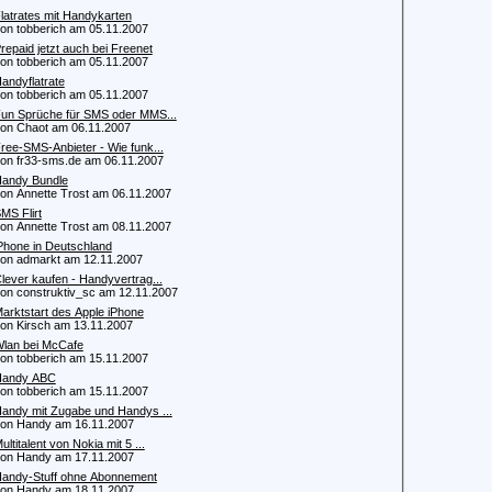
latrates mit Handykarten
 tobberich am 05.11.2007
repaid jetzt auch bei Freenet
 tobberich am 05.11.2007
andyflatrate
 tobberich am 05.11.2007
un Sprüche für SMS oder MMS...
 Chaot am 06.11.2007
ree-SMS-Anbieter - Wie funk...
 fr33-sms.de am 06.11.2007
andy Bundle
 Annette Trost am 06.11.2007
MS Flirt
 Annette Trost am 08.11.2007
Phone in Deutschland
 admarkt am 12.11.2007
lever kaufen - Handyvertrag...
 construktiv_sc am 12.11.2007
arktstart des Apple iPhone
 Kirsch am 13.11.2007
lan bei McCafe
 tobberich am 15.11.2007
Handy ABC
 tobberich am 15.11.2007
andy mit Zugabe und Handys ...
n Handy am 16.11.2007
ultitalent von Nokia mit 5 ...
n Handy am 17.11.2007
andy-Stuff ohne Abonnement
n Handy am 18.11.2007