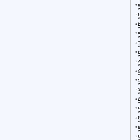
»
I
von
»
H
vo
»
H
vo
»
K
von
»
T
von
»
H
von
»
A
von
»
G
von
»
S
von
»
S
von
»
S
von
»
F
von
»
K
von
»
K
von
»
D