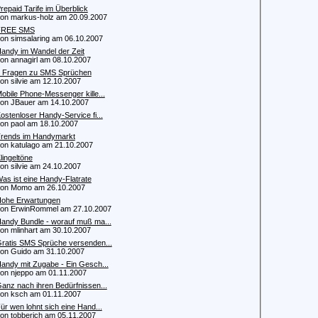
repaid Tarife im Überblick
 markus-holz am 20.09.2007
FREE SMS
 simsalaring am 06.10.2007
andy im Wandel der Zeit
 annagirl am 08.10.2007
 Fragen zu SMS Sprüchen
 silvie am 12.10.2007
obile Phone-Messenger kille...
 JBauer am 14.10.2007
ostenloser Handy-Service fi...
 paol am 18.10.2007
rends im Handymarkt
 katulago am 21.10.2007
lingeltöne
 silvie am 24.10.2007
as ist eine Handy-Flatrate
n Momo am 26.10.2007
ohe Erwartungen
 ErwinRommel am 27.10.2007
andy Bundle - worauf muß ma...
 mlinhart am 30.10.2007
ratis SMS Sprüche versenden...
 Guido am 31.10.2007
andy mit Zugabe - Ein Gesch...
 njeppo am 01.11.2007
anz nach ihren Bedürfnissen...
 ksch am 01.11.2007
ür wen lohnt sich eine Hand...
 tobberich am 05.11.2007