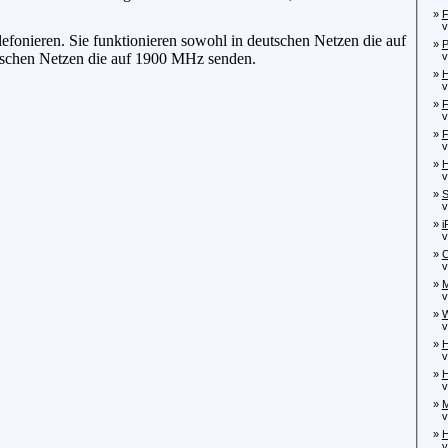
»
F
von
efonieren. Sie funktionieren sowohl in deutschen Netzen die auf
»
P
ischen Netzen die auf 1900 MHz senden.
von
»
H
von
»
F
von
»
F
von
»
H
von
»
S
von
»
i
von
»
C
von
»
M
von
»
W
von
»
von
»
H
vo
»
M
vo
»
H
vo