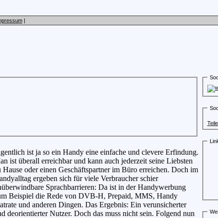
mpressum
|
Soc
Soc
Teil
Lin
gentlich ist ja so ein Handy eine einfache und clevere Erfindung.
n ist überall erreichbar und kann auch jederzeit seine Liebsten
 Hause oder einen Geschäftspartner im Büro erreichen. Doch im
ndyalltag ergeben sich für viele Verbraucher schier
nüberwindbare Sprachbarrieren: Da ist in der Handywerbung
um Beispiel die Rede von DVB-H, Prepaid, MMS, Handy
atrate und anderen Dingen. Das Ergebnis: Ein verunsicherter
Wei
d deorientierter Nutzer. Doch das muss nicht sein. Folgend nun