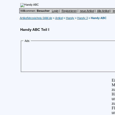
Willkommen:
Besucher
Login
|
Registrieren
|
neue Artikel
|
Alle Artikel
|
I
ArtikelVerzeichnis 0AM.de
»
Artikel
»
Handy
»
Handy 3
»
Handy ABC
Handy ABC Teil I
Ads
Ei
Ma
zu
Ha
u
z
Fl
un