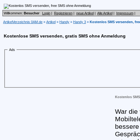
Willkommen:
Besucher
Login
|
Registrieren
|
neue Artikel
|
Alle Artikel
|
Impressum
|
ArtikelVerzeichnis 0AM.de
»
Artikel
»
Handy
»
Handy 3
»
Kostenlos SMS versenden, fr
Kostenlose SMS versenden, gratis SMS ohne Anmeldung
Ads
Kostenlos SMS
War die
Mobilte
bessere 
Gespräch