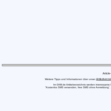
Articl
Artikelverze
Weitere Tipps und Informationen über unser
Im 0AM.de Artikelverzeichnis werden interessante Pr
`Kostenlos SMS versenden, free SMS ohne Anmeldung`, au