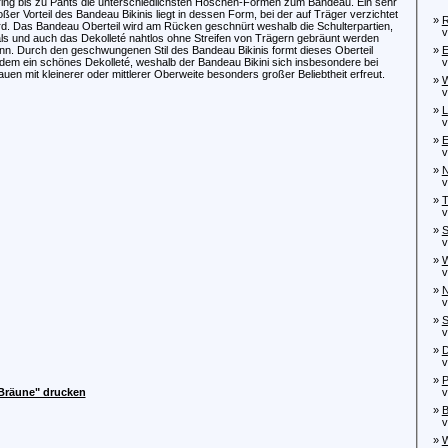
ring bis zu Pants die unterschiedlichsten Höschen-Formen zum Bandeau. Ein sehr
oßer Vorteil des Bandeau Bikinis liegt in dessen Form, bei der auf Träger verzichtet
»
R
rd. Das Bandeau Oberteil wird am Rücken geschnürt weshalb die Schulterpartien,
von
ls und auch das Dekolleté nahtlos ohne Streifen von Trägern gebräunt werden
nn. Durch den geschwungenen Stil des Bandeau Bikinis formt dieses Oberteil
»
E
dem ein schönes Dekolleté, weshalb der Bandeau Bikini sich insbesondere bei
von
auen mit kleinerer oder mittlerer Oberweite besonders großer Beliebtheit erfreut.
»
W
von
»
L
von
»
E
vo
»
N
von
»
T
von
»
S
von
»
W
von
»
N
von
»
S
von
»
D
vo
»
P
 Bräune" drucken
von
»
B
von
»
W