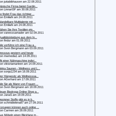
 juttabibhausen am 22.08.2011
änische Firma bietet Gardin...
 LinnartSF am 30.08.2011
o findet Frau das richtige ...
 EmiliaN am 24.08.2011
andelbare Multitalente mit ...
 EmiliaN am 24.08.2011
ähen Sie Ihre Textilien eig...
 vanesssamader am 02.09.2011
ualitätskleidung aus dem In...
 findur am 01.09.2011
ie verführe ich eine Frau a...
 Sven Bergmann am 03.09.2011
essous gestern und heute
n mwmedia1 am 14.09.2011
it einer Nähmaschine indivi...
 viktoriamarleen am 14.09.2011
eka Saunen - Wellness und L...
 sonja1234 am 16.09.2011
er Hängesitz als Wellnessoa...
 AGerhard am 17.09.2011
ie Sie als Mann von Frauen ...
 Sven Bergmann am 18.09.2011
euer Biodroga Online Shop a...
 JanaS am 19.09.2011
esigner Stoffe gibt es in b...
 schmidtelena87 am 27.09.2011
orsagen können auch online ...
n Carmen am 28.09.2011
us Möbeln einen Blickfang m...