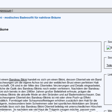
mpressum
|
i - modisches Badeoutfit für nahtlose Bräune
räune
Soc
Soc
Teil
Lin
i einem
Bandeau Bikini
handelt es sich um einen Bikini, dessen Oberteil wie ein Band
schwungen um die eigene Achse ist und der weiblichen Brust einen perfekten Halt
rschafft. Oft sind in der Mitte des Oberteiles Verzierungen und Details eingearbeitet,
lche die Optik des Bandeau Bikinis noch weiter verfeinern. Nachdem der Bandeau
kini sich bereits in den 1980er Jahren großer Beliebtheit erfreute, prägen die
ndeau Bikinis die aktuelle Mode an den Stränden und auf Bademodenschauen. Das
schwungene Oberteil des Bandeau-Bikinis ist mit oder ohne Push-up Effekt
hältlich. Formbügel oder Schaumstoffeinlagen erhöhen zusätzlich den Halt für die
ägerin, insbesondere beim Schwimmen oder bei sportlichen Aktivitäten am Strand.
enfalls lässt sich das Bandeau Bikini Oberteil beliebig mit unterschiedlichen Höschen
mbinieren. Je nachdem wie viel Haut die Trägerin zeugen möchte, passen vom
Wei