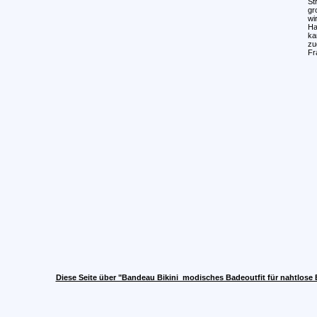
St
gr
wi
Ha
ka
zu
Fr
Diese Seite über "Bandeau Bikini  modisches Badeoutfit für nahtlose