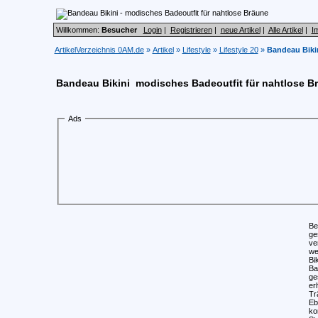
Willkommen:
Besucher
Login
|
Registrieren
|
neue Artikel
|
Alle Artikel
|
I
ArtikelVerzeichnis 0AM.de
»
Artikel
»
Lifestyle
»
Lifestyle 20
»
Bandeau Bikin
Bandeau Bikini  modisches Badeoutfit für nahtlose B
Ads
Be
ge
ve
we
Bi
Ba
ge
er
Tr
Eb
ko