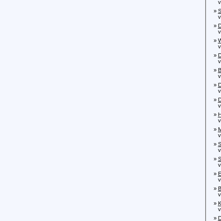
von
»
S
von
»
D
von
»
W
von
»
D
von
»
B
von
»
D
von
»
D
von
»
H
von
»
M
von
»
S
von
»
S
von
»
E
von
»
B
von
»
K
von
»
D