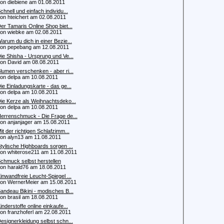
 diebiene am 01.08.2011
chnell und einfach individu...
 hteichert am 02.08.2011
er Tamaris Online Shop biet...
 wiebke am 02.08.2011
arum du dich in einer Bezie...
 pepebang am 12.08.2011
ie Shisha - Ursprung und Ve...
 David am 08.08.2011
lumen verschenken - aber ri...
 delpa am 10.08.2011
ie Einladungskarte - das ge...
 delpa am 10.08.2011
ie Kerze als Weihnachtsdeko...
 delpa am 10.08.2011
errenschmuck - Die Frage de...
 anjanjager am 15.08.2011
it der richtigen Schlafzimm...
 alyn13 am 11.08.2011
tylische Highboards sorgen ...
 whiterose211 am 11.08.2011
chmuck selbst herstellen
 harald76 am 18.08.2011
inwandfreie Leucht-Spiegel ...
 WernerMeier am 15.08.2011
andeau Bikini - modisches B...
 brasil am 18.08.2011
inderstoffe online einkaufe...
 franzhoferl am 22.08.2011
esignerkleidung selbst schn...