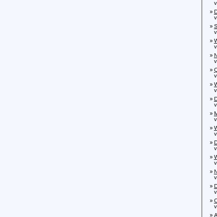
von
»
D
von
»
S
von
»
W
von
»
N
von
»
Q
von
»
W
von
»
D
vo
»
M
von
»
W
von
»
D
von
»
W
von
»
N
von
»
D
von
»
C
vo
»
A