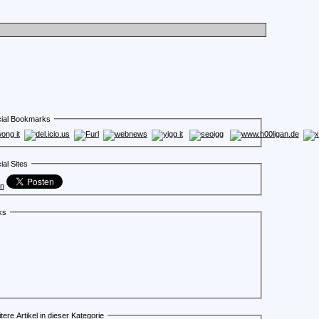
ial Bookmarks
ial Sites
en
ks
tere Artikel in dieser Kategorie