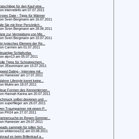
atschläge für den Kauf eine...
 internetinfo am 07.07.2011
rstes Date - Tipps für Männer
 Sven Bergmann am 16.07.2011
ie Sie mit Ihrer Persönlich...
 Sven Bergmann am 28.06.2011
iste zur Vermeidung von Mis...
 Sven Bergmann am 10.07.2011
in typisches Element der Re...
n Carmen am 01.07.2011
euartige Schlafsofas
 alyn13 am 05.07.2011
olle Tipps für Schnäppchenj...
 JEisenmann am 15.07.2011
peed Dating - Interview mit...
 Hamester am 17.07.2011
ahrer Lifestyle kennt keine...
 Mulmi am 18.07.2011
eue Formen des Kennenlernen...
 Hannah Karina am 20.07.2011
chmuck selbst designen und ...
 superflieger am 26.07.2011
en Traumpartner mit einem P...
n PH24 am 27.07.2011
artnersuche im Regen-Sommer...
 Hamester am 29.07.2011
eads sammeln für tollen Sch...
 whiterose211 am 03.08.2011
orauf es beim Brillenkauf a...