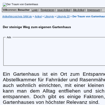
Willkommen:
Besucher
Login
|
Registrieren
|
neue Artikel
|
Alle Artikel
|
Impressum
|
ArtikelVerzeichnis 0AM.de
»
Artikel
»
Lifestyle
»
Lifestyle 20
»
Der Traum von Gartenhau
Der steinige Weg zum eigenen Gartenhaus
Ads
Ein Gartenhaus ist ein Ort zum Entspanne
Abstellkammer für Fahrräder und Rasenmähe
auch wohnlich einrichten, mit einer klein
kann man dem Alltag entfliehen und sic
entspannen. Doch gibt es einige Faktoren,
Gartenhauses von höchster Relevanz sind.