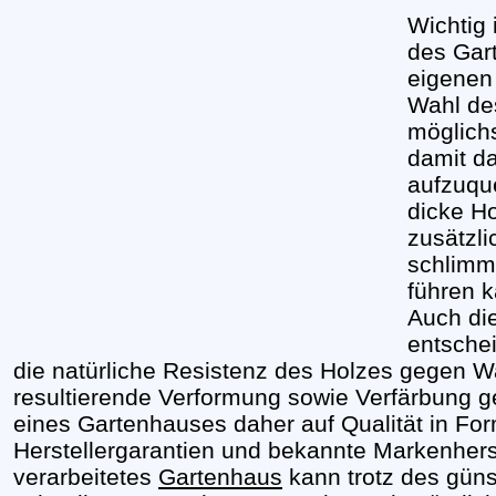
Wichtig 
des Gar
eigenen
Wahl des
möglichs
damit d
aufzuqu
dicke H
zusätzli
schlimm
führen k
Auch die
entsche
die natürliche Resistenz des Holzes gegen 
resultierende Verformung sowie Verfärbung g
eines Gartenhauses daher auf Qualität in For
Herstellergarantien und bekannte Markenherst
verarbeitetes
Gartenhaus
kann trotz des gün