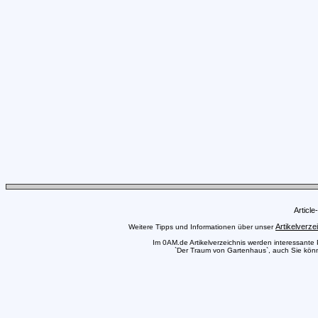
Articl
Artikelverze
Weitere Tipps und Informationen über unser
Im 0AM.de Artikelverzeichnis werden interessante Pr
`Der Traum von Gartenhaus`, auch Sie könne