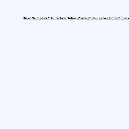
Diese Seite über "Deutsches Online-Poker-Portal - Poker lernen" druc