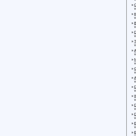
»
O
von
»
K
von
»
B
von
»
D
von
»
T
von
»
A
von
»
N
von
»
G
von
»
A
von
»
D
von
»
W
von
»
D
von
»
D
von
»
E
von
»
E