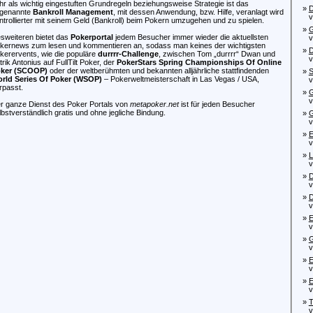
hr als wichtig eingestuften Grundregeln beziehungsweise Strategie ist das
»
D
genannte
Bankroll Management
, mit dessen Anwendung, bzw. Hilfe, veranlagt wird
von
ntrollierter mit seinem Geld (Bankroll) beim Pokern umzugehen und zu spielen.
»
G
sweiteren bietet das
Pokerportal
jedem Besucher immer wieder die aktuellsten
von
kernews zum lesen und kommentieren an, sodass man keines der wichtigsten
»
D
kerervents, wie die populäre
durrrr-Challenge
, zwischen Tom „durrrr“ Dwan und
von
trik Antonius auf FullTilt Poker, der
PokerStars Spring Championships Of Online
ker (SCOOP)
oder der weltberühmten und bekannten alljährliche stattfindenden
»
S
rld Series Of Poker (WSOP)
– Pokerweltmeisterschaft in Las Vegas / USA,
von
rpasst.
»
G
von
r ganze Dienst des Poker Portals von
metapoker.net
ist für jeden Besucher
lbstverständlich gratis und ohne jegliche Bindung.
»
G
von
»
E
von
»
L
von
»
D
von
»
D
von
»
E
von
»
G
von
»
E
von
»
E
von
»
T
von