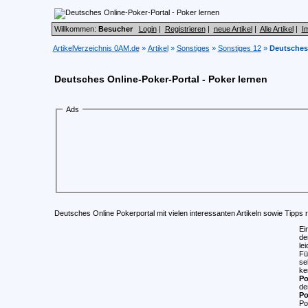
Willkommen:
Besucher
Login
|
Registrieren
|
neue Artikel
|
Alle Artikel
|
I
ArtikelVerzeichnis 0AM.de
»
Artikel
»
Sonstiges
»
Sonstiges 12
»
Deutsches 
Deutsches Online-Poker-Portal - Poker lernen
Ads
Deutsches Online Pokerportal mit vielen interessanten Artikeln sowie Tipps r
Ei
de
le
Fü
se
ke
Po
de
Po
Po