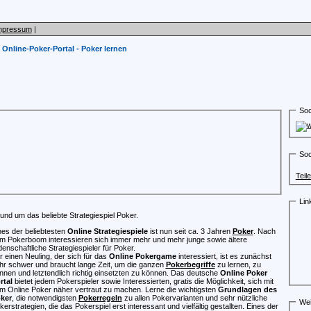
mpressum
|
Online-Poker-Portal - Poker lernen
Soc
Soc
Teil
Lin
und um das beliebte Strategiespiel Poker.
nes der beliebtesten
Online Strategiespiele
ist nun seit ca. 3 Jahren
Poker
. Nach
m Pokerboom interessieren sich immer mehr und mehr junge sowie ältere
idenschaftliche Strategiespieler für Poker.
r einen Neuling, der sich für das
Online Pokergame
interessiert, ist es zunächst
hr schwer und braucht lange Zeit, um die ganzen
Pokerbegriffe
zu lernen, zu
nnen und letztendlich richtig einsetzten zu können. Das deutsche
Online Poker
rtal
bietet jedem Pokerspieler sowie Interessierten, gratis die Möglichkeit, sich mit
m Online Poker näher vertraut zu machen. Lerne die wichtigsten
Grundlagen des
ker
, die notwendigsten
Pokerregeln
zu allen Pokervarianten und sehr nützliche
Wei
kerstrategien, die das Pokerspiel erst interessant und vielfältig gestallten. Eines der