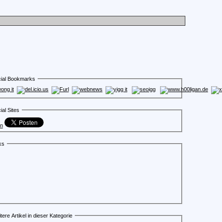
ial Bookmarks
ial Sites
en
ks
tere Artikel in dieser Kategorie