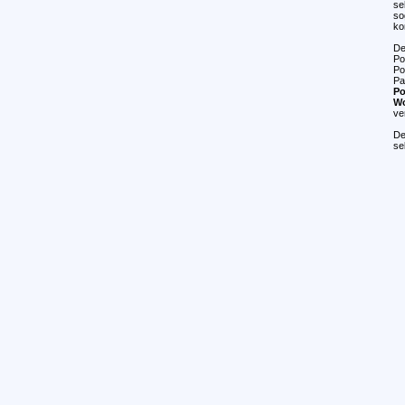
se
so
ko
De
Po
Po
Pa
Po
Wo
ve
De
se