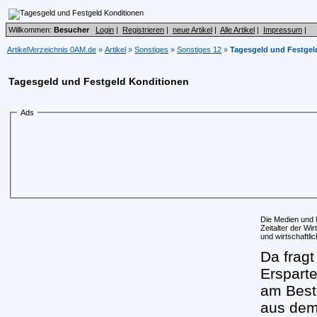
Willkommen:
Besucher
Login
|
Registrieren
|
neue Artikel
|
Alle Artikel
|
Impressum
|
ArtikelVerzeichnis 0AM.de
»
Artikel
»
Sonstiges
»
Sonstiges 12
»
Tagesgeld und Festgel
Tagesgeld und Festgeld Konditionen
Ads
Die Medien und N
Zeitalter der Wi
und wirtschaftli
Da fragt
Ersparte
am Best
aus dem