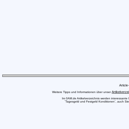
Articl
Artikelverze
Weitere Tipps und Informationen über unser
Im 0AM.de Artikelverzeichnis werden interessante Pr
`Tagesgeld und Festgeld Konditionen`, auch Sie 