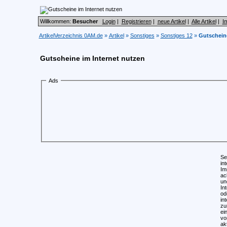
Willkommen:
Besucher
Login
|
Registrieren
|
neue Artikel
|
Alle Artikel
|
I
ArtikelVerzeichnis 0AM.de
»
Artikel
»
Sonstiges
»
Sonstiges 12
»
Gutscheine
Gutscheine im Internet nutzen
Ads
Se
in
Im
ac
un
In
od
in
zu
ei
vo
ak