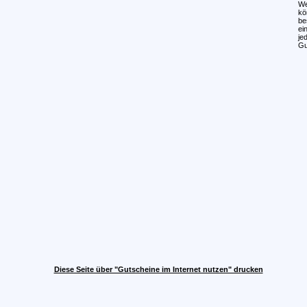
We
kö
be
ei
je
Gu
Diese Seite über "Gutscheine im Internet nutzen" drucken