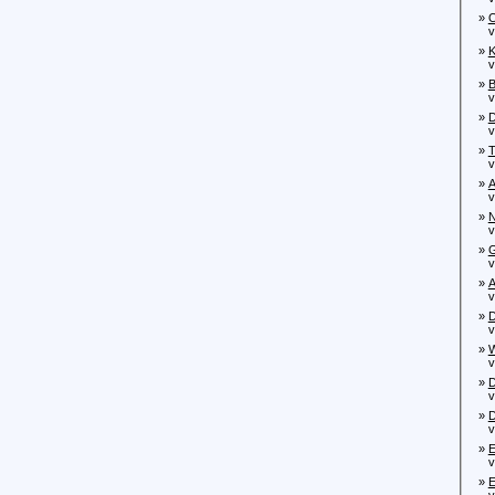
»
O
von
»
K
von
»
B
von
»
D
von
»
T
von
»
A
von
»
N
von
»
G
von
»
A
von
»
D
von
»
W
von
»
D
von
»
D
von
»
E
von
»
E