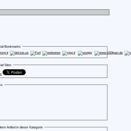
ial Bookmarks
ial Sites
en
ks
tere Artikel in dieser Kategorie