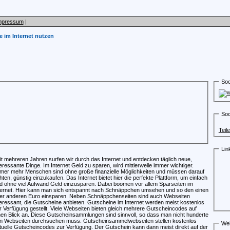
mpressum
|
 im Internet nutzen
Soc
Soc
Teil
Lin
it mehreren Jahren surfen wir durch das Internet und entdecken täglich neue,
teressante Dinge. Im Internet Geld zu sparen, wird mittlerweile immer wichtiger.
mer mehr Menschen sind ohne große finanzielle Möglichkeiten und müssen darauf
hten, günstig einzukaufen. Das Internet bietet hier die perfekte Plattform, um einfach
d ohne viel Aufwand Geld einzusparen. Dabei boomen vor allem Sparseiten im
ternet. Hier kann man sich entspannt nach Schnäppchen umsehen und so den einen
er anderen Euro einsparen. Neben Schnäppchenseiten sind auch Webseiten
teressant, die Gutscheine anbieten. Gutscheine im Internet werden meist kostenlos
r Verfügung gestellt. Viele Webseiten bieten gleich mehrere Gutscheincodes auf
nen Blick an. Diese Gutscheinsammlungen sind sinnvoll, so dass man nicht hunderte
n Webseiten durchsuchen muss. Gutscheinsammelwebseiten stellen kostenlos
Wei
tuelle Gutscheincodes zur Verfügung. Der Gutschein kann dann meist direkt auf der