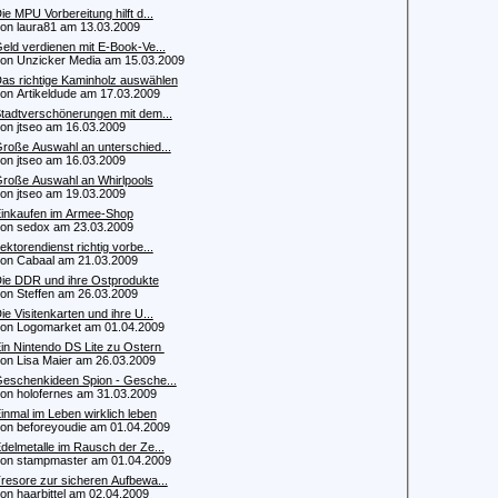
ie MPU Vorbereitung hilft d...
 laura81 am 13.03.2009
eld verdienen mit E-Book-Ve...
 Unzicker Media am 15.03.2009
as richtige Kaminholz auswählen
 Artikeldude am 17.03.2009
tadtverschönerungen mit dem...
 jtseo am 16.03.2009
roße Auswahl an unterschied...
 jtseo am 16.03.2009
roße Auswahl an Whirlpools
 jtseo am 19.03.2009
inkaufen im Armee-Shop
 sedox am 23.03.2009
ektorendienst richtig vorbe...
 Cabaal am 21.03.2009
ie DDR und ihre Ostprodukte
 Steffen am 26.03.2009
ie Visitenkarten und ihre U...
 Logomarket am 01.04.2009
in Nintendo DS Lite zu Ostern
 Lisa Maier am 26.03.2009
eschenkideen Spion - Gesche...
 holofernes am 31.03.2009
inmal im Leben wirklich leben
 beforeyoudie am 01.04.2009
delmetalle im Rausch der Ze...
 stampmaster am 01.04.2009
resore zur sicheren Aufbewa...
 haarbittel am 02.04.2009