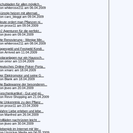
chubladen für allen möglich...
 whiterose211 am 06.04.2009
ünstig heizen mit alternati...
 caro_bloggt am 09.04.2009
eute ordert man Pflanzen ni...
 prose11 am 09.04.2009
J Agenturen für die perfekt...
 jtseo am 09.04.2009
ie Renovierung - Wenige Min...
 whiterose211 am 08.04.2009
agesgeld und Festgeld Kondi...
 Arrived am 11.04.2009
olaranlagen nur ein Haussch...
 omsr am 13.04.2009
eutsches Online-Poker-Porta...
 xmarc am 18.04.2009
er Elektromotor und seine G...
 Blank am 18.04.2009
ie Badewanne der besonderen...
 jtseo am 20.04.2009
eschenkartikel - Gut und gü...
 Reve-Shopping am 21.04.2009
ie Unkenntnis zu den Pflanz...
 prose11 am 23.04.2009
ahre Liebe erleben und lebe...
 Manfred am 26.04.2009
ollläden nachrüsten leicht ...
 jtseo am 30.04.2009
ebenjob im Internet mit Ver...
 Unzicker Media am 04.05.2009