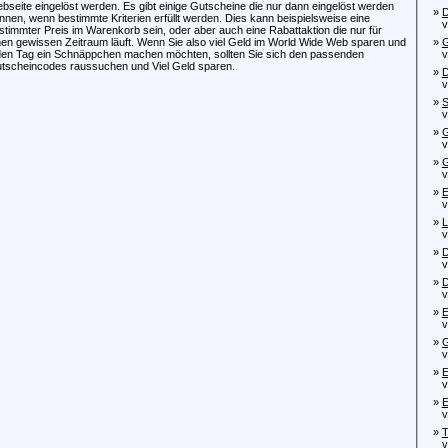
bseite eingelöst werden. Es gibt einige Gutscheine die nur dann eingelöst werden
»
D
nnen, wenn bestimmte Kriterien erfüllt werden. Dies kann beispielsweise eine
von
stimmter Preis im Warenkorb sein, oder aber auch eine Rabattaktion die nur für
nen gewissen Zeitraum läuft. Wenn Sie also viel Geld im World Wide Web sparen und
»
G
den Tag ein Schnäppchen machen möchten, sollten Sie sich den passenden
von
tscheincodes raussuchen und Viel Geld sparen.
»
D
von
»
S
von
»
G
von
»
G
von
»
E
von
»
L
von
»
D
von
»
D
von
»
E
von
»
G
von
»
E
von
»
E
von
»
T
von