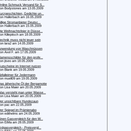
nline Schmuck Versand für S...
 Bodystones am 13.05.2009
urzgeschichten, Gedichte un...
 Hallerbach am 16.05.2009
illige Stromanbieter Deutsc...
 Hallerbach am 15.05.2009
ie Weihnachtsfeier in Düsse...
 Killepitsch am 18.05.2009
echnik muss nicht teuer sein
 lara2 am 14.05.2009
nwendung von Waschnüssen
 Axel F. am 17.05.2009
amensschilder für den profe...
 jtseo am 18.05.2009
utscheine im Internet nutzen
 Blank am 19.05.2009
bfalleimer für Jedermann
 muell09 am 19.05.2009
as ätherische Öl der Bergamotte
 Lisa Maier am 20.05.2009
as versteht man unter Wasse...
 Lisa Maier am 20.05.2009
er unsichtbare Hundezaun
 pac am 22.05.2009
er Spiegel im Prämienabo
 edithelms am 24.05.2009
inen Gasvergleich für den W...
 EtMa am 28.05.2009
rdgasvergleich - Preisvergl...