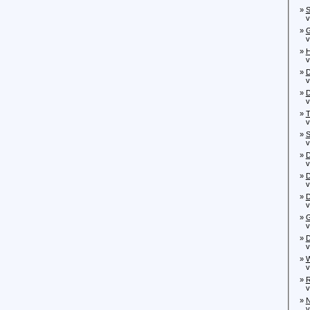
»
S
von
»
G
von
»
H
von
»
D
von
»
D
von
»
T
von
»
S
von
»
D
von
»
D
von
»
D
von
»
G
von
»
D
von
»
W
von
»
R
von
»
N
von