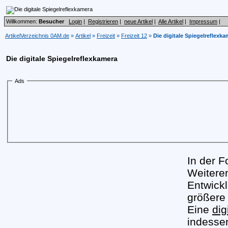
Willkommen:
Besucher
Login
|
Registrieren
|
neue Artikel
|
Alle Artikel
|
Impressum
|
ArtikelVerzeichnis 0AM.de
»
Artikel
»
Freizeit
»
Freizeit 12
»
Die digitale Spiegelreflexka
Die digitale Spiegelreflexkamera
Ads
In der F
Weitere
Entwick
größere
Eine
dig
indesse