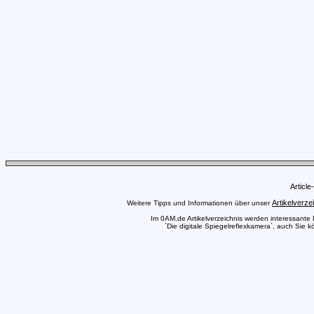
Articl
Artikelverze
Weitere Tipps und Informationen über unser
Im 0AM.de Artikelverzeichnis werden interessante Pr
`Die digitale Spiegelreflexkamera`, auch Sie k