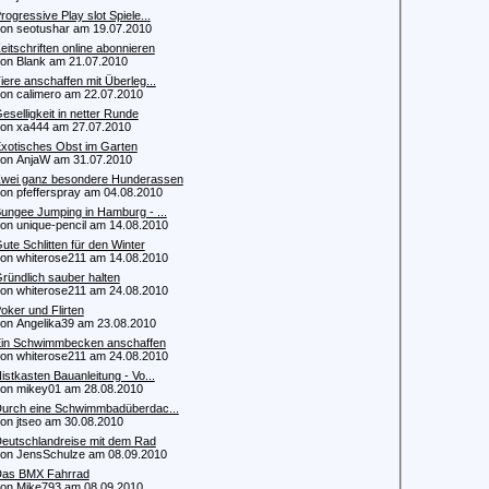
rogressive Play slot Spiele...
 seotushar am 19.07.2010
eitschriften online abonnieren
 Blank am 21.07.2010
iere anschaffen mit Überleg...
 calimero am 22.07.2010
eselligkeit in netter Runde
 xa444 am 27.07.2010
xotisches Obst im Garten
 AnjaW am 31.07.2010
wei ganz besondere Hunderassen
 pfefferspray am 04.08.2010
ungee Jumping in Hamburg - ...
 unique-pencil am 14.08.2010
ute Schlitten für den Winter
 whiterose211 am 14.08.2010
ründlich sauber halten
 whiterose211 am 24.08.2010
oker und Flirten
 Angelika39 am 23.08.2010
in Schwimmbecken anschaffen
 whiterose211 am 24.08.2010
istkasten Bauanleitung - Vo...
 mikey01 am 28.08.2010
urch eine Schwimmbadüberdac...
 jtseo am 30.08.2010
eutschlandreise mit dem Rad
 JensSchulze am 08.09.2010
as BMX Fahrrad
 Mike793 am 08.09.2010