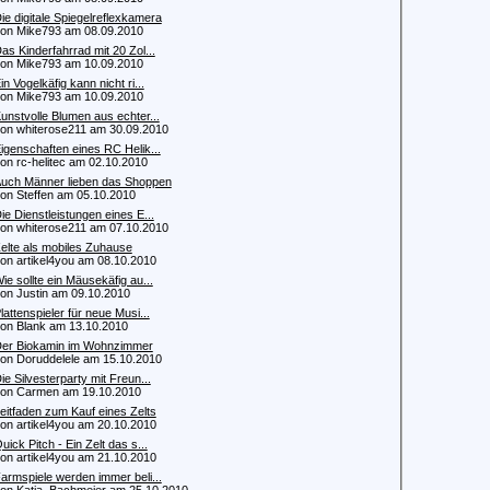
ie digitale Spiegelreflexkamera
 Mike793 am 08.09.2010
as Kinderfahrrad mit 20 Zol...
 Mike793 am 10.09.2010
in Vogelkäfig kann nicht ri...
 Mike793 am 10.09.2010
unstvolle Blumen aus echter...
 whiterose211 am 30.09.2010
igenschaften eines RC Helik...
 rc-helitec am 02.10.2010
uch Männer lieben das Shoppen
 Steffen am 05.10.2010
ie Dienstleistungen eines E...
 whiterose211 am 07.10.2010
elte als mobiles Zuhause
 artikel4you am 08.10.2010
ie sollte ein Mäusekäfig au...
 Justin am 09.10.2010
lattenspieler für neue Musi...
 Blank am 13.10.2010
er Biokamin im Wohnzimmer
 Doruddelele am 15.10.2010
ie Silvesterparty mit Freun...
n Carmen am 19.10.2010
eitfaden zum Kauf eines Zelts
 artikel4you am 20.10.2010
uick Pitch - Ein Zelt das s...
 artikel4you am 21.10.2010
armspiele werden immer beli...