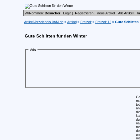
Willkommen:
Besucher
Login
|
Registrieren
|
neue Artikel
|
Alle Artikel
|
I
ArtikelVerzeichnis 0AM.de
»
Artikel
»
Freizeit
»
Freizeit 12
»
Gute Schlitten 
Gute Schlitten für den Winter
Ads
Ge
ma
to
an
di
ka
du
na
ma
de
un
ma