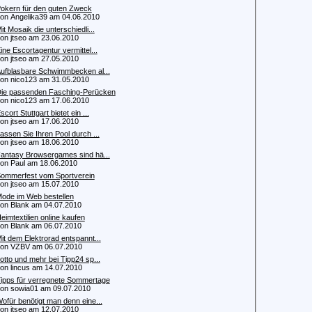
okern für den guten Zweck
 Angelika39 am 04.06.2010
it Mosaik die unterschiedli...
 jtseo am 23.06.2010
ine Escortagentur vermittel...
 jtseo am 27.05.2010
ufblasbare Schwimmbecken al...
 nico123 am 31.05.2010
ie passenden Fasching-Perücken
 nico123 am 17.06.2010
scort Stuttgart bietet ein ...
 jtseo am 17.06.2010
assen Sie Ihren Pool durch ...
 jtseo am 18.06.2010
antasy Browsergames sind hä...
 Paul am 18.06.2010
ommerfest vom Sportverein
 jtseo am 15.07.2010
ode im Web bestellen
 Blank am 04.07.2010
eimtextilien online kaufen
 Blank am 06.07.2010
it dem Elektrorad entspannt...
n VZBV am 06.07.2010
otto und mehr bei Tipp24 sp...
 lincus am 14.07.2010
ipps für verregnete Sommertage
 sowia01 am 09.07.2010
ofür benötigt man denn eine...
 jtseo am 12.07.2010