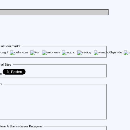
ial Bookmarks
ial Sites
en
ks
tere Artikel in dieser Kategorie