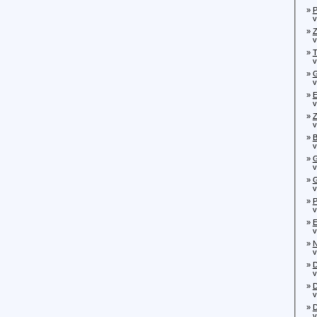
»
P
von
»
Z
von
»
T
von
»
G
von
»
E
von
»
Z
von
»
B
von
»
G
von
»
G
von
»
P
von
»
E
von
»
N
von
»
D
von
»
D
von
»
D
von