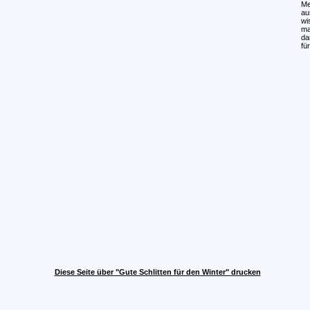
Me
au
wi
ma
da
fü
Diese Seite über "Gute Schlitten für den Winter" drucken