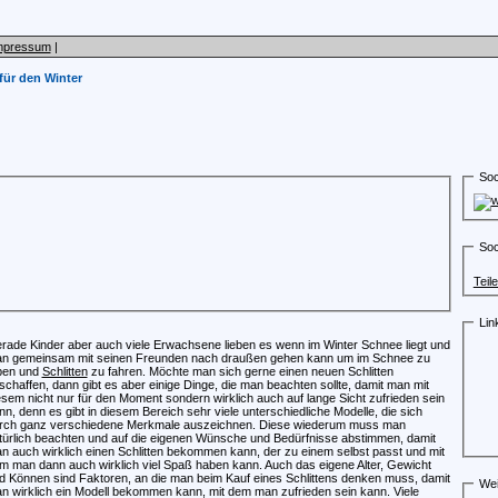
mpressum
|
für den Winter
Soc
Soc
Teil
Lin
rade Kinder aber auch viele Erwachsene lieben es wenn im Winter Schnee liegt und
n gemeinsam mit seinen Freunden nach draußen gehen kann um im Schnee zu
ben und
Schlitten
zu fahren. Möchte man sich gerne einen neuen Schlitten
schaffen, dann gibt es aber einige Dinge, die man beachten sollte, damit man mit
esem nicht nur für den Moment sondern wirklich auch auf lange Sicht zufrieden sein
nn, denn es gibt in diesem Bereich sehr viele unterschiedliche Modelle, die sich
rch ganz verschiedene Merkmale auszeichnen. Diese wiederum muss man
türlich beachten und auf die eigenen Wünsche und Bedürfnisse abstimmen, damit
n auch wirklich einen Schlitten bekommen kann, der zu einem selbst passt und mit
m man dann auch wirklich viel Spaß haben kann. Auch das eigene Alter, Gewicht
d Können sind Faktoren, an die man beim Kauf eines Schlittens denken muss, damit
Wei
n wirklich ein Modell bekommen kann, mit dem man zufrieden sein kann. Viele