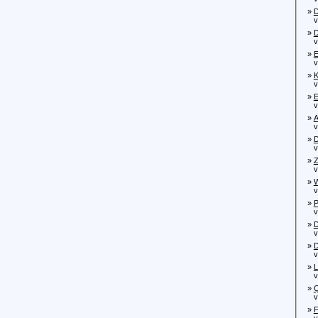
»
D
von
»
D
von
»
E
von
»
K
von
»
E
von
»
A
von
»
D
von
»
Z
von
»
W
von
»
P
von
»
D
von
»
D
vo
»
L
von
»
Q
von
»
F