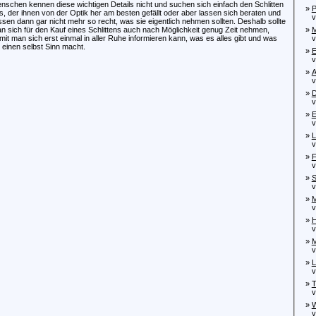
nschen kennen diese wichtigen Details nicht und suchen sich einfach den Schlitten
»
P
s, der ihnen von der Optik her am besten gefällt oder aber lassen sich beraten und
von
ssen dann gar nicht mehr so recht, was sie eigentlich nehmen sollten. Deshalb sollte
n sich für den Kauf eines Schlittens auch nach Möglichkeit genug Zeit nehmen,
»
M
mit man sich erst einmal in aller Ruhe informieren kann, was es alles gibt und was
von
r einen selbst Sinn macht.
»
E
von
»
A
von
»
D
von
»
E
von
»
L
von
»
F
von
»
S
von
»
M
von
»
H
von
»
M
vo
»
L
von
»
T
von
»
W
von