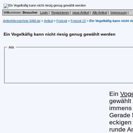
Willkommen:
Besucher
Login
|
Registrieren
|
neue Artikel
|
Alle Artikel
|
Impressum
|
ArtikelVerzeichnis 0AM.de
»
Artikel
»
Freizeit
»
Freizeit 12
»
Ein Vogelkäfig kann nicht 
Ein Vogelkäfig kann nicht riesig genug gewählt werden
Ads
Ein
Voge
gewählt
immens 
Gerade b
eckigen 
runde A