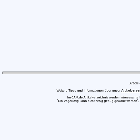
Articl
Artikelverze
Weitere Tipps und Informationen über unser
Im 0AM.de Artikelverzeichnis werden interessante Pr
`Ein Vogelkäfig kann nicht riesig genug gewählt werden`,