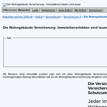
Willkommen:
Besucher
Login
|
Registrieren
|
neue Artikel
|
Alle Artikel
|
Impressum
|
ArtikelVerzeichnis 0AM.de
»
Artikel
»
Versicherung
»
Versicherung 9
»
Die Wohngebäude 
Die Wohngebäude Versicherung: Immobilienschäden sind teuer
Ads
Als Besitzer einer Immobilie schützt man sich mit einer Wohngebäude Versicher
kostengünstigen Beitrag abschließen will, ist ein Wohngebäudeversicherung Vergleich se
Die Vers
Versicher
Schutzum
Jeder Im
Wohngeb