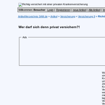
Willkommen:
Besucher
Login
|
Registrieren
|
neue Artikel
|
Alle Artikel
|
I
ArtikelVerzeichnis 0AM.de
»
Artikel
»
Versicherung
»
Versicherung 9
»
Richt
Wer darf sich denn privat versichern?!
Ads
Wa
si
Kr
um
20
Kr
Ve
we
mi
la
Ve
Ve