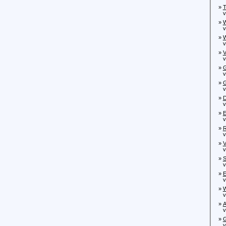
»
T
von
»
W
von
»
W
von
»
V
von
»
G
vo
»
G
von
»
D
von
»
E
von
»
R
von
»
V
von
»
S
von
»
E
von
»
W
von
»
A
von
»
G
von