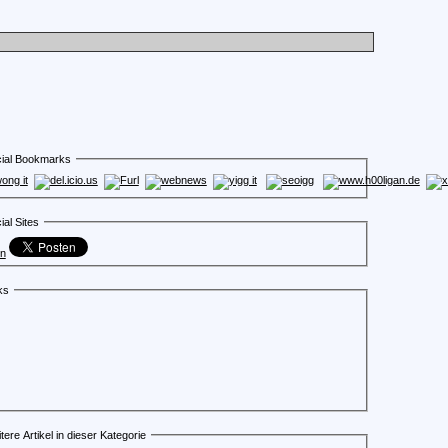
ial Bookmarks
ial Sites
en
ks
tere Artikel in dieser Kategorie