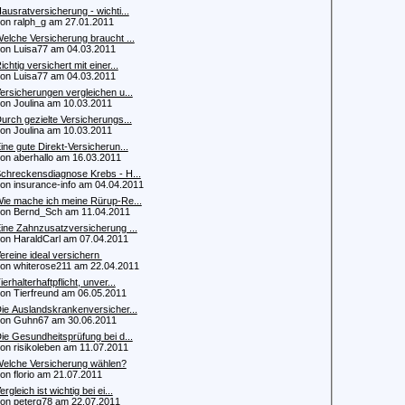
ausratversicherung - wichti...
 ralph_g am 27.01.2011
elche Versicherung braucht ...
 Luisa77 am 04.03.2011
ichtig versichert mit einer...
 Luisa77 am 04.03.2011
ersicherungen vergleichen u...
 Joulina am 10.03.2011
urch gezielte Versicherungs...
 Joulina am 10.03.2011
ine gute Direkt-Versicherun...
 aberhallo am 16.03.2011
chreckensdiagnose Krebs - H...
 insurance-info am 04.04.2011
ie mache ich meine Rürup-Re...
 Bernd_Sch am 11.04.2011
ine Zahnzusatzversicherung ...
 HaraldCarl am 07.04.2011
ereine ideal versichern
 whiterose211 am 22.04.2011
ierhalterhaftpflicht, unver...
 Tierfreund am 06.05.2011
ie Auslandskrankenversicher...
n Guhn67 am 30.06.2011
ie Gesundheitsprüfung bei d...
 risikoleben am 11.07.2011
elche Versicherung wählen?
 florio am 21.07.2011
ergleich ist wichtig bei ei...
 peterg78 am 22.07.2011