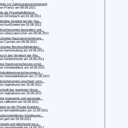
ipps zur Zahnzusatzversicherung
 Francy am 08.08.2011
ie die Privathaftpflichtver...
 GFinnbach am 01.08.2011
ichtige Aspekte bei der Hau...
 KurtGriebel am 02.08.2011
ersicherungen besonders unk...
 rebeccatorscher am 08.08.2011
ünstige Hausratversicherung...
n Carmen am 09.08.2011
ünstige Berufsunfähigkeitsv...
 karinneuberg am 19.08.2011
urch den Vergleich der Risi...
 herbertmente am 18.08.2011
ine Handyversicherung schüt...
 christianblock am 18.08.2011
isikolebensversicherungen s...
 manuelakleidsam am 17.08.2011
ersicherungen unschwer verg...
 reginahussl am 16.08.2011
chnell das geeignete Versic...
 reginahussl am 16.08.2011
ine preiswerte und passende...
 ralfkamm am 16.08.2011
ann ist der Private Kranken...
 bernadettespies am 12.09.2011
ußerordentliches Kündigungs...
 gert am 05.09.2011
ünstig und gleichwohl gut a...
 stevenhorletti am 14.09.2011