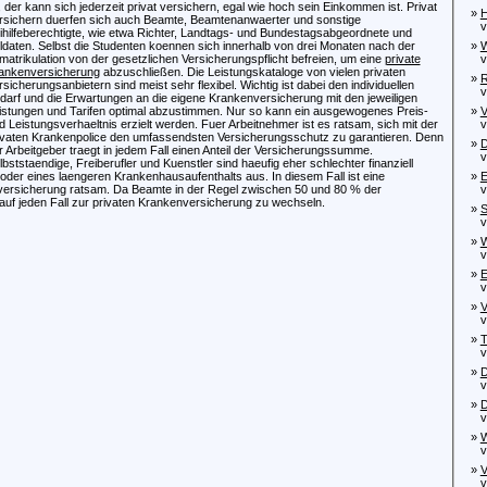
t, der kann sich jederzeit privat versichern, egal wie hoch sein Einkommen ist. Privat
»
H
rsichern duerfen sich auch Beamte, Beamtenanwaerter und sonstige
von
ihilfeberechtigte, wie etwa Richter, Landtags- und Bundestagsabgeordnete und
ldaten. Selbst die Studenten koennen sich innerhalb von drei Monaten nach der
»
W
matrikulation von der gesetzlichen Versicherungspflicht befreien, um eine
private
von
ankenversicherung
abzuschließen. Die Leistungskataloge von vielen privaten
»
R
rsicherungsanbietern sind meist sehr flexibel. Wichtig ist dabei den individuellen
von
darf und die Erwartungen an die eigene Krankenversicherung mit den jeweiligen
istungen und Tarifen optimal abzustimmen. Nur so kann ein ausgewogenes Preis-
»
V
d Leistungsverhaeltnis erzielt werden. Fuer Arbeitnehmer ist es ratsam, sich mit der
von
ivaten Krankenpolice den umfassendsten Versicherungsschutz zu garantieren. Denn
»
D
r Arbeitgeber traegt in jedem Fall einen Anteil der Versicherungssumme.
von
lbststaendige, Freiberufler und Kuenstler sind haeufig eher schlechter finanziell
 oder eines laengeren Krankenhausaufenthalts aus. In diesem Fall ist eine
»
E
dversicherung ratsam. Da Beamte in der Regel zwischen 50 und 80 % der
von
uf jeden Fall zur privaten Krankenversicherung zu wechseln.
»
S
von
»
W
von
»
E
von
»
V
von
»
T
von
»
D
vo
»
D
von
»
W
von
»
V
von