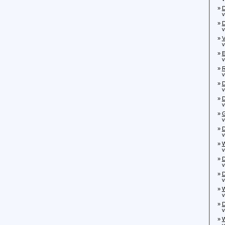
»
D
von
»
D
von
»
V
von
»
E
von
»
R
von
»
D
von
»
D
von
»
G
von
»
D
von
»
W
von
»
D
von
»
D
von
»
W
von
»
D
von
»
W