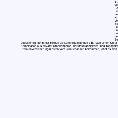
is
ve
Be
So
Im
Kr
Ve
Be
Le
un
pr
de
Se
abgesichert, denn hier bleiben die Lohnfortzahlungen z.B. nach einem Unfall
Kombination aus privater Krankenpolice, Berufsunfaehigkeits- und Tagegel
Krankenversicherungskosten vom Staat erlassen bekommen, lohnt es sich a