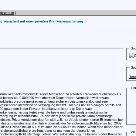
mpressum
|
ig versichert mit einer privaten Krankenversicherung
Soc
Soc
Teil
Lin
rum wechseln mittlerweile soviel Menschen zu privaten Krankenversicherung? Es
nd bereits ca. 9.000.000 Versicherte in Deutschland. Vermutlich weil private
ankheitsvorsorge meist einen umfangreicheren Leistungskatalog und eine
fassendere medizinische Versorgung besitzt. Doch es hat sich einiges bereits seit
09 geaendert in der Privaten Krankenversicherung. Die private
ankenversicherung bietet zwar die beste und umfassendste medizinische
rsorgung im Krankheitsfall. Es darf nicht jeder in die private Krankenvorsorge
chseln. Privat versichern duerfen sich z.B. nur Arbeitnehmer, deren Einkommen fuer
ndestens mindestens drei Jahre oberhalb der Versicherungspflichtgrenze lag. 2009
g diese Grenze bei 48.600 € im Jahr, also 4.050 € im Monat. Wenn man ueber dieser
rsicherungspflichtgrenze liegt, dann ist man von der gesetzlichen
Wei
rsicherungspflicht allerdings befreit. Wer selbststaendig, freiberuflich oder Kuenstler