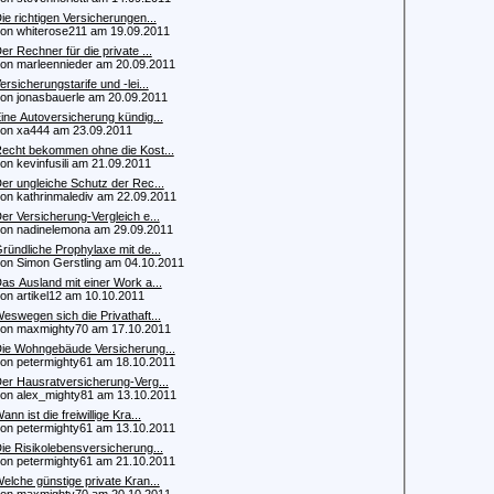
ie richtigen Versicherungen...
 whiterose211 am 19.09.2011
er Rechner für die private ...
 marleennieder am 20.09.2011
ersicherungstarife und -lei...
 jonasbauerle am 20.09.2011
ine Autoversicherung kündig...
 xa444 am 23.09.2011
echt bekommen ohne die Kost...
 kevinfusili am 21.09.2011
er ungleiche Schutz der Rec...
 kathrinmalediv am 22.09.2011
er Versicherung-Vergleich e...
 nadinelemona am 29.09.2011
ründliche Prophylaxe mit de...
 Simon Gerstling am 04.10.2011
as Ausland mit einer Work a...
 artikel12 am 10.10.2011
eswegen sich die Privathaft...
 maxmighty70 am 17.10.2011
ie Wohngebäude Versicherung...
 petermighty61 am 18.10.2011
er Hausratversicherung-Verg...
 alex_mighty81 am 13.10.2011
ann ist die freiwillige Kra...
 petermighty61 am 13.10.2011
ie Risikolebensversicherung...
 petermighty61 am 21.10.2011
elche günstige private Kran...