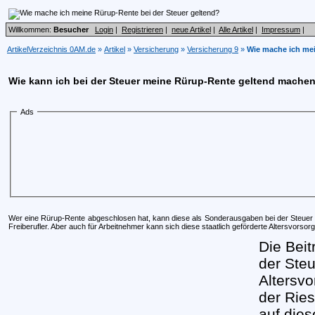
Willkommen:
Besucher
Login
|
Registrieren
|
neue Artikel
|
Alle Artikel
|
Impressum
|
ArtikelVerzeichnis 0AM.de
»
Artikel
»
Versicherung
»
Versicherung 9
»
Wie mache ich mei
Wie kann ich bei der Steuer meine Rürup-Rente geltend mache
Ads
Wer eine Rürup-Rente abgeschlosen hat, kann diese als Sonderausgaben bei der Steuer 
Freiberufler. Aber auch für Arbeitnehmer kann sich diese staatlich geförderte Altersvorso
Die Bei
der Ste
Altersvo
der Ries
auf dies