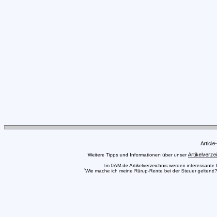
Articl
Artikelverze
Weitere Tipps und Informationen über unser
Im 0AM.de Artikelverzeichnis werden interessante Pr
`Wie mache ich meine Rürup-Rente bei der Steuer geltend?`,