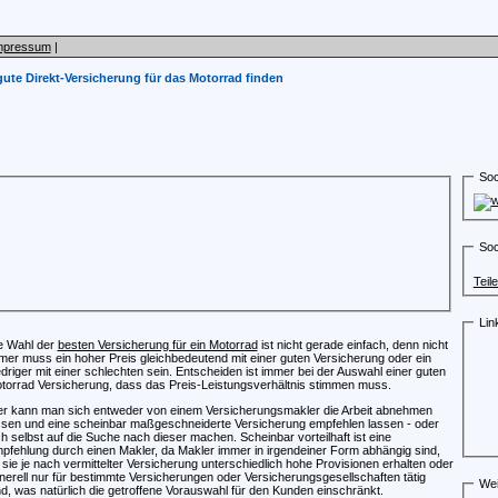
mpressum
|
gute Direkt-Versicherung für das Motorrad finden
n
Soc
Soc
Teil
Lin
e Wahl der
besten Versicherung für ein Motorrad
ist nicht gerade einfach, denn nicht
mer muss ein hoher Preis gleichbedeutend mit einer guten Versicherung oder ein
edriger mit einer schlechten sein. Entscheiden ist immer bei der Auswahl einer guten
torrad Versicherung, dass das Preis-Leistungsverhältnis stimmen muss.
er kann man sich entweder von einem Versicherungsmakler die Arbeit abnehmen
ssen und eine scheinbar maßgeschneiderte Versicherung empfehlen lassen - oder
ch selbst auf die Suche nach dieser machen. Scheinbar vorteilhaft ist eine
pfehlung durch einen Makler, da Makler immer in irgendeiner Form abhängig sind,
 sie je nach vermittelter Versicherung unterschiedlich hohe Provisionen erhalten oder
nerell nur für bestimmte Versicherungen oder Versicherungsgesellschaften tätig
Wei
nd, was natürlich die getroffene Vorauswahl für den Kunden einschränkt.