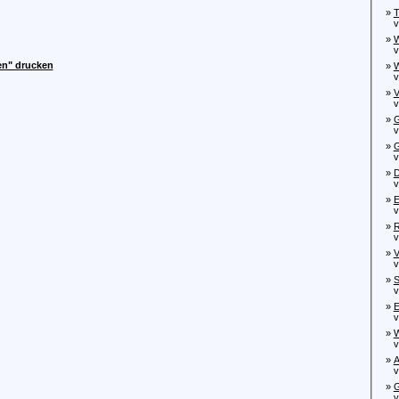
»
T
von
»
W
von
den" drucken
»
W
von
»
V
von
»
G
vo
»
G
von
»
D
von
»
E
von
»
R
von
»
V
von
»
S
von
»
E
von
»
W
von
»
A
von
»
G
von