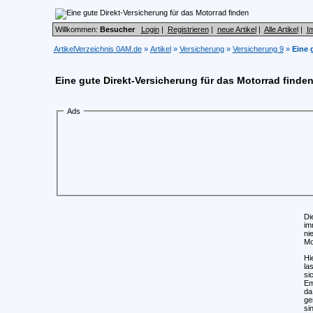
Willkommen:
Besucher
Login
|
Registrieren
|
neue Artikel
|
Alle Artikel
|
I
ArtikelVerzeichnis 0AM.de
»
Artikel
»
Versicherung
»
Versicherung 9
»
Eine 
Eine gute Direkt-Versicherung für das Motorrad finde
Ads
Di
im
ni
Mo
Hi
la
si
Em
da
ge
si