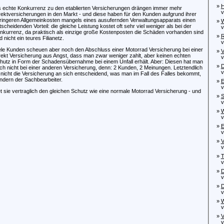
»
H
s echte Konkurrenz zu den etablierten Versicherungen drängen immer mehr
von
rektversicherungen in den Markt - und diese haben für den Kunden aufgrund ihrer
ringeren Allgemeinkosten mangels eines ausufernden Verwaltungsapparats einen
»
W
tscheidenden Vorteil: die gleiche Leistung kostet oft sehr viel weniger als bei der
von
nkurrenz, da praktisch als einzige große Kostenposten die Schäden vorhanden sind
»
R
d nicht ein teures Filianetz.
von
ele Kunden scheuen aber noch den Abschluss einer Motorrad Versicherung bei einer
»
V
rekt Versicherung aus Angst, dass man zwar weniger zahlt, aber keinen echten
von
hutz in Form der Schadensübernahme bei einem Unfall erhält. Aber: Diesen hat man
»
D
ch nicht bei einer anderen Versicherung, denn: 2 Kunden, 2 Meinungen. Letztendlich
von
t nicht die Versicherung an sich entscheidend, was man im Fall des Falles bekommt,
ndern der Sachbearbeiter.
»
E
von
tet sie vertraglich den gleichen Schutz wie eine normale Motorrad Versicherung - und
»
S
von
»
W
von
»
E
von
»
V
von
»
T
von
»
D
vo
»
D
von
»
W
von
»
V
von