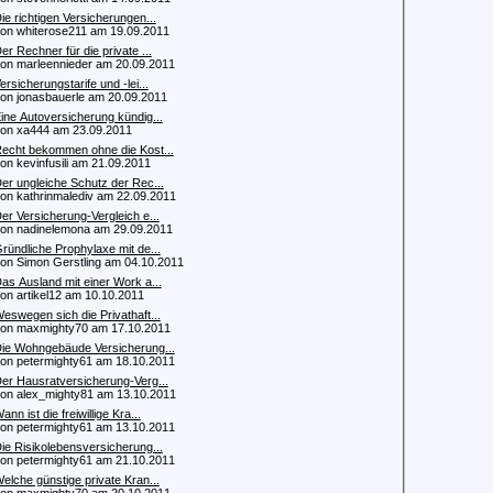
ie richtigen Versicherungen...
 whiterose211 am 19.09.2011
er Rechner für die private ...
 marleennieder am 20.09.2011
ersicherungstarife und -lei...
 jonasbauerle am 20.09.2011
ine Autoversicherung kündig...
 xa444 am 23.09.2011
echt bekommen ohne die Kost...
 kevinfusili am 21.09.2011
er ungleiche Schutz der Rec...
 kathrinmalediv am 22.09.2011
er Versicherung-Vergleich e...
 nadinelemona am 29.09.2011
ründliche Prophylaxe mit de...
 Simon Gerstling am 04.10.2011
as Ausland mit einer Work a...
 artikel12 am 10.10.2011
eswegen sich die Privathaft...
 maxmighty70 am 17.10.2011
ie Wohngebäude Versicherung...
 petermighty61 am 18.10.2011
er Hausratversicherung-Verg...
 alex_mighty81 am 13.10.2011
ann ist die freiwillige Kra...
 petermighty61 am 13.10.2011
ie Risikolebensversicherung...
 petermighty61 am 21.10.2011
elche günstige private Kran...