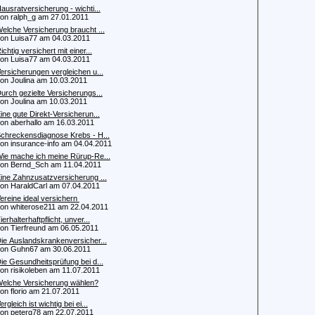
ausratversicherung - wichti...
 ralph_g am 27.01.2011
elche Versicherung braucht ...
 Luisa77 am 04.03.2011
ichtig versichert mit einer...
 Luisa77 am 04.03.2011
ersicherungen vergleichen u...
 Joulina am 10.03.2011
urch gezielte Versicherungs...
 Joulina am 10.03.2011
ine gute Direkt-Versicherun...
 aberhallo am 16.03.2011
chreckensdiagnose Krebs - H...
 insurance-info am 04.04.2011
ie mache ich meine Rürup-Re...
 Bernd_Sch am 11.04.2011
ine Zahnzusatzversicherung ...
 HaraldCarl am 07.04.2011
ereine ideal versichern
 whiterose211 am 22.04.2011
ierhalterhaftpflicht, unver...
 Tierfreund am 06.05.2011
ie Auslandskrankenversicher...
n Guhn67 am 30.06.2011
ie Gesundheitsprüfung bei d...
 risikoleben am 11.07.2011
elche Versicherung wählen?
 florio am 21.07.2011
ergleich ist wichtig bei ei...
 peterg78 am 22.07.2011