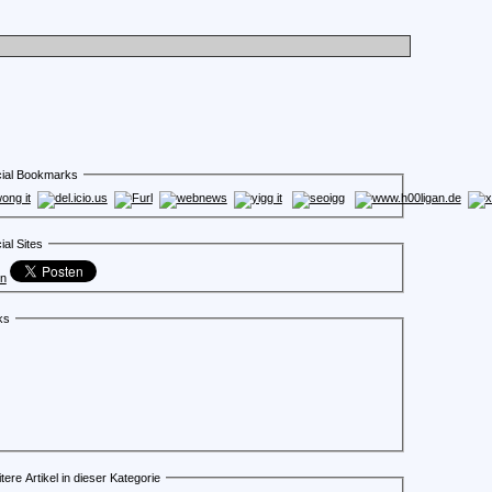
ial Bookmarks
ial Sites
en
ks
tere Artikel in dieser Kategorie