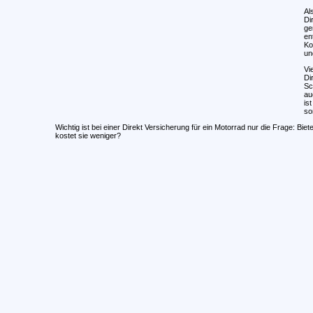
Al
Di
ge
en
Ko
un
Vi
Di
Sc
au
is
so
Wichtig ist bei einer Direkt Versicherung für ein Motorrad nur die Frage: Bie
kostet sie weniger?