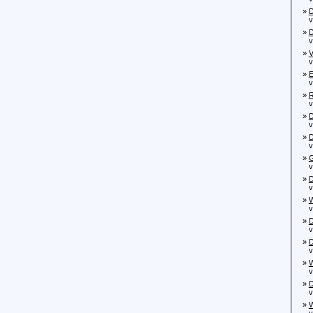
»
D
von
»
D
von
»
V
von
»
E
von
»
R
von
»
D
von
»
D
von
»
G
von
»
D
von
»
W
von
»
D
von
»
D
von
»
W
von
»
D
von
»
W