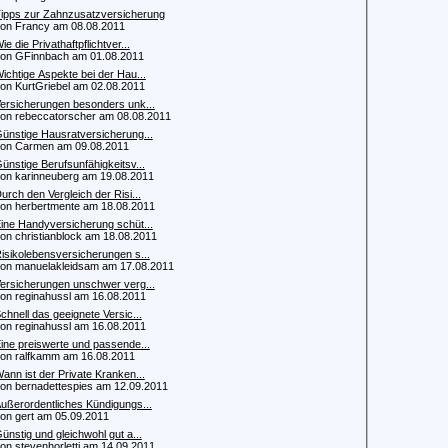
ipps zur Zahnzusatzversicherung
 Francy am 08.08.2011
ie die Privathaftpflichtver...
 GFinnbach am 01.08.2011
ichtige Aspekte bei der Hau...
 KurtGriebel am 02.08.2011
ersicherungen besonders unk...
 rebeccatorscher am 08.08.2011
ünstige Hausratversicherung...
n Carmen am 09.08.2011
ünstige Berufsunfähigkeitsv...
 karinneuberg am 19.08.2011
urch den Vergleich der Risi...
 herbertmente am 18.08.2011
ine Handyversicherung schüt...
 christianblock am 18.08.2011
isikolebensversicherungen s...
 manuelakleidsam am 17.08.2011
ersicherungen unschwer verg...
 reginahussl am 16.08.2011
chnell das geeignete Versic...
 reginahussl am 16.08.2011
ine preiswerte und passende...
 ralfkamm am 16.08.2011
ann ist der Private Kranken...
 bernadettespies am 12.09.2011
ußerordentliches Kündigungs...
 gert am 05.09.2011
ünstig und gleichwohl gut a...
 stevenhorletti am 14.09.2011